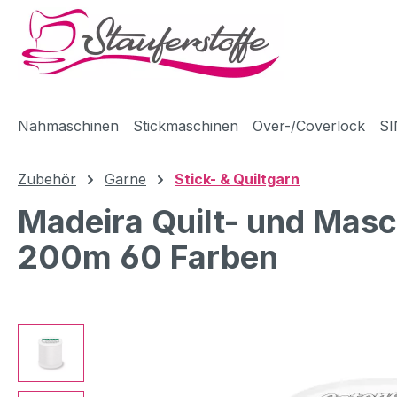
m Hauptinhalt springen
Zur Suche springen
Zur Hauptnavigation springen
Nähmaschinen
Stickmaschinen
Over-/Coverlock
SI
Zubehör
Garne
Stick- & Quiltgarn
Madeira Quilt- und Mas
200m 60 Farben
Bildergalerie überspringen