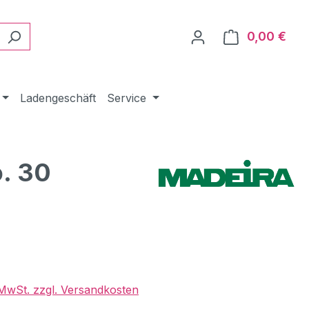
0,00 €
Ware
Ladengeschäft
Service
. 30
eis:
. MwSt. zzgl. Versandkosten