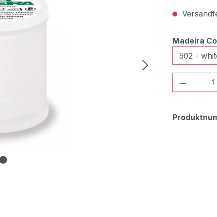
Versandfer
Madeira Co
Produkt
Produktnu