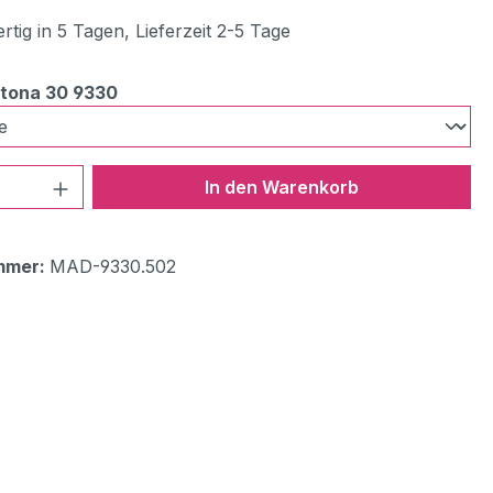
tig in 5 Tagen, Lieferzeit 2-5 Tage
auswählen
tona 30 9330
 Anzahl: Gib den gewünschten Wert ein 
In den Warenkorb
mmer:
MAD-9330.502