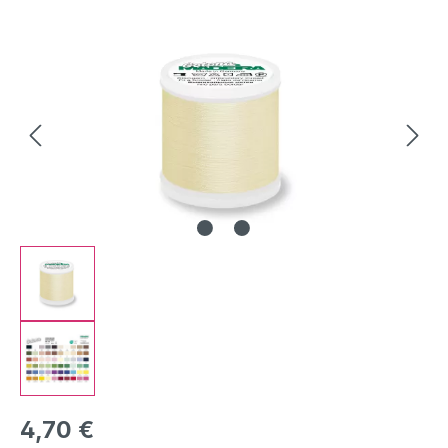
Bildergalerie überspringen
Regulärer Preis:
4,70 €