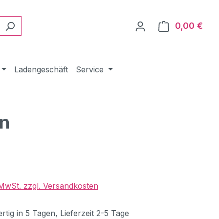
0,00 €
Ware
Ladengeschäft
Service
en
eis:
. MwSt. zzgl. Versandkosten
tig in 5 Tagen, Lieferzeit 2-5 Tage