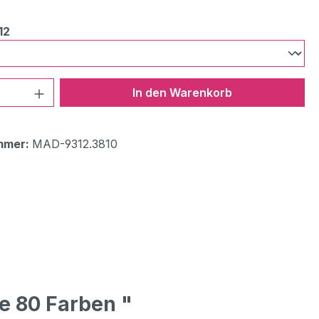
auswählen
12
 Anzahl: Gib den gewünschten Wert ein 
In den Warenkorb
mmer:
MAD-9312.3810
e 80 Farben "