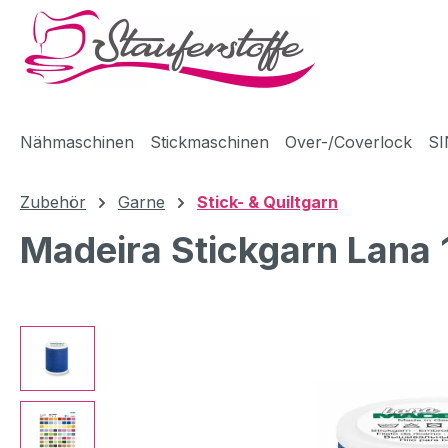
m Hauptinhalt springen
Zur Suche springen
Zur Hauptnavigation springen
Nähmaschinen
Stickmaschinen
Over-/Coverlock
SI
Zubehör
Garne
Stick- & Quiltgarn
Madeira Stickgarn Lana
Bildergalerie überspringen