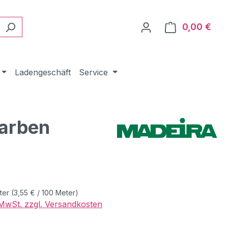
0,00 €
Ware
Ladengeschäft
Service
Farben
eis:
ter
(3,55 € / 100 Meter)
. MwSt. zzgl. Versandkosten