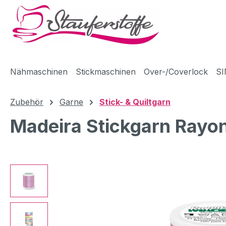
m Hauptinhalt springen
Zur Suche springen
Zur Hauptnavigation springen
Nähmaschinen
Stickmaschinen
Over-/Coverlock
SI
Zubehör
Garne
Stick- & Quiltgarn
Madeira Stickgarn Rayo
Bildergalerie überspringen