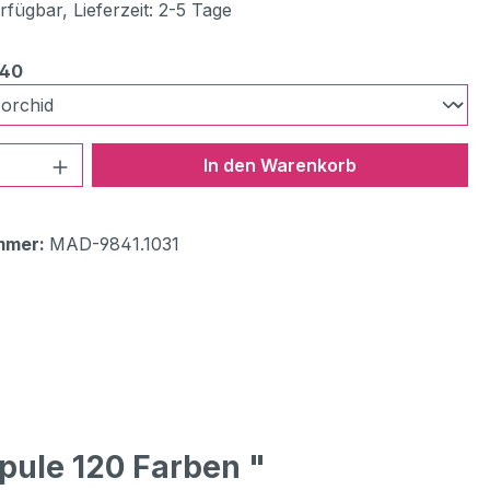
fügbar, Lieferzeit: 2-5 Tage
auswählen
840
 Anzahl: Gib den gewünschten Wert ein 
In den Warenkorb
mmer:
MAD-9841.1031
pule 120 Farben "