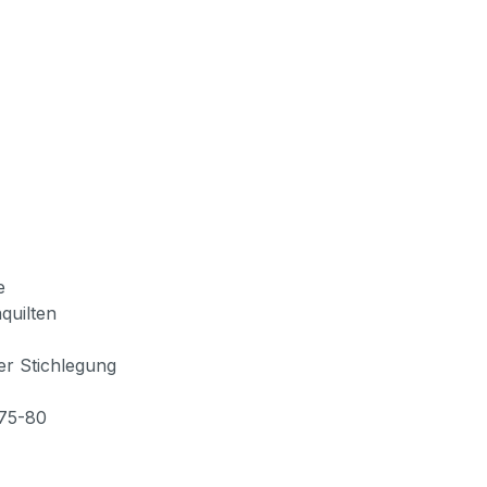
e
quilten
er Stichlegung
 75-80