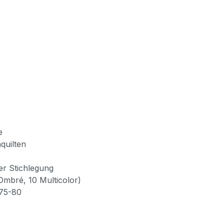
e
quilten
er Stichlegung
Ombré, 10 Multicolor)
 75-80