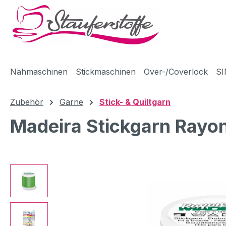
m Hauptinhalt springen
Zur Suche springen
Zur Hauptnavigation springen
Nähmaschinen
Stickmaschinen
Over-/Coverlock
SI
Zubehör
Garne
Stick- & Quiltgarn
Madeira Stickgarn Rayo
Bildergalerie überspringen