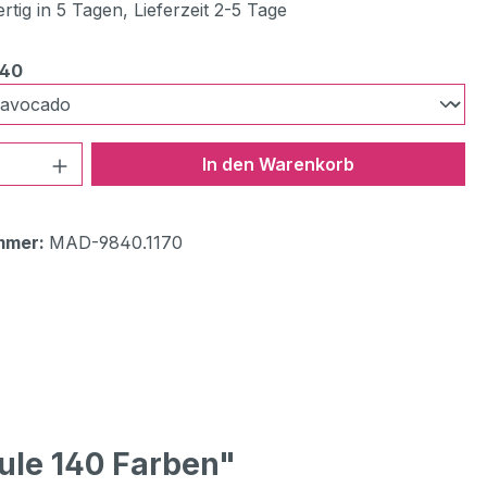
tig in 5 Tagen, Lieferzeit 2-5 Tage
auswählen
840
 Anzahl: Gib den gewünschten Wert ein 
In den Warenkorb
mmer:
MAD-9840.1170
ule 140 Farben"