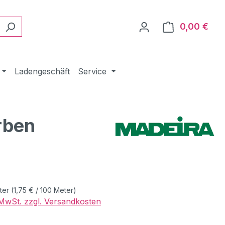
0,00 €
Ware
Ladengeschäft
Service
rben
eis:
ter
(1,75 € / 100 Meter)
. MwSt. zzgl. Versandkosten