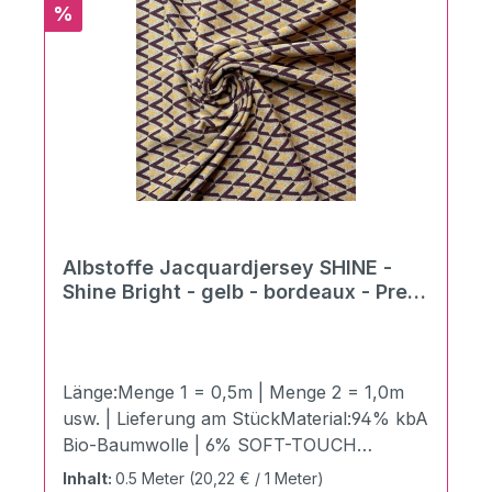
Touch Lurex in Albstadt produziert.
Rabatt
%
Pflegehinweise:40°C NormalwäscheBügeln
mit Stufe 1Trockneranwendung nicht
möglichChemische Reinigung möglich
Albstoffe Jacquardjersey SHINE -
Shine Bright - gelb - bordeaux - Preis
pro 0,5 m
Länge:Menge 1 = 0,5m | Menge 2 = 1,0m
usw. | Lieferung am StückMaterial:94% kbA
Bio-Baumwolle | 6% SOFT-TOUCH
LUREXZertifizierung:GOTS zertifiziert |
Inhalt:
0.5 Meter
(20,22 € / 1 Meter)