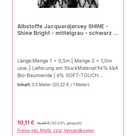
Albstoffe Jacquardjersey SHINE -
Shine Bright - mittelgrau - schwarz -
Preis pro 0,5 m
Länge:Menge 1 = 0,5m | Menge 2 = 1,0m
usw. | Lieferung am StückMaterial:94% kbA
Bio-Baumwolle | 6% SOFT-TOUCH
LUREXZertifizierung:GOTS zertifiziert |
Inhalt:
0.5 Meter
(20,22 € / 1 Meter)
Ökotex 100 Produktklasse 1Stoffbreite:150
cmGewicht:340g / LaufmeterDer
atemberaubende SHINE Bright aus der
brandneuen und edlen SHINE
COLLECTION von Hamburger Liebe &
Regulärer Preis:
Verkaufspreis:
10,11 €
14,45 €
(30.03% gespart)
Albstoffe. Hochwertigster 3 Farb Jacquard
Preise inkl. MwSt. zzgl. Versandkosten
Jersey aus 94% kbA Bio Baumwolle & 6%