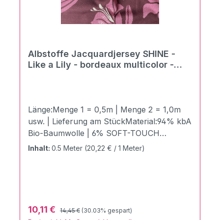
Albstoffe Jacquardjersey SHINE -
Like a Lily - bordeaux multicolor -
Preis pro 0,5 m
Länge:Menge 1 = 0,5m | Menge 2 = 1,0m
usw. | Lieferung am StückMaterial:94% kbA
Bio-Baumwolle | 6% SOFT-TOUCH
LUREXZertifizierung:GOTS zertifiziert |
Inhalt:
0.5 Meter
(20,22 € / 1 Meter)
Ökotex 100 Produktklasse 1Stoffbreite:150
cmGewicht:340g / LaufmeterDer
atemberaubende SHINE LIKE A LILY aus
der brandneuen und edlen SHINE
COLLECTION von Hamburger Liebe &
Regulärer Preis:
Verkaufspreis:
10,11 €
14,45 €
(30.03% gespart)
Albstoffe. Hochwertigster 3 Farb Jacquard