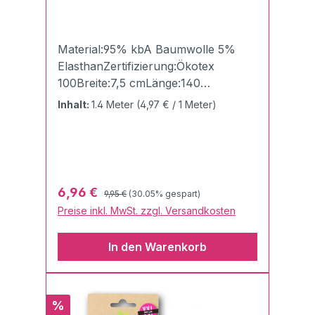
Material:95% kbA Baumwolle 5%
ElasthanZertifizierung:Ökotex
100Breite:7,5 cmLänge:140
cmGewicht:510g/qmDie Cuff Me
Inhalt:
1.4 Meter
(4,97 € / 1 Meter)
Bündchen von Albstoffe und
Hamburger Liebe "Made in
Germany" sind einfach unschlagbar
gelungen und eröffnen neue
Möglichkeiten, seine Kreativität in die
Regulärer Preis:
Verkaufspreis:
6,96 €
9,95 €
(30.05% gespart)
Tat umzusetzen.Die
Preise inkl. MwSt. zzgl. Versandkosten
Flachstrickbündchen sind besonders
weich und daher perfekt für
In den Warenkorb
verschiedenste
Verarbeitungsmöglichkeiten geeignet.
Die Qualität ist wie gewohnt schön
fest (dank hochwertiger Dtex 44
Rabatt
%