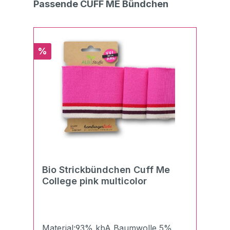
NormalwäscheBügeln mit Stufe
Produktgalerie überspringen
Passende CUFF ME Bündchen
1Trockneranwendung nicht
möglichChemische Reinigung möglich
Rabatt
%
Bio Strickbündchen Cuff Me
College pink multicolor
Material:93% kbA Baumwolle 5%