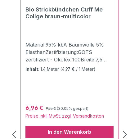
Bio Strickbündchen Cuff Me
Collge braun-multicolor
Material:95% kbA Baumwolle 5%
ElasthanZertifizierung:GOTS
zertifiziert - Ökotex 100Breite:7,5
cmLänge:140 cmGewicht:510g/qmDie
Inhalt:
1.4 Meter
(4,97 € / 1 Meter)
Cuff Me Bündchen von Albstoffe
und Hamburger Liebe "Made in
Germany" sind einfach unschlagbar
gelungen und eröffnen neue
Möglichkeiten, seine Kreativität in die
Regulärer Preis:
Verkaufspreis:
6,96 €
9,95 €
(30.05% gespart)
Tat umzusetzen.Die
Preise inkl. MwSt. zzgl. Versandkosten
Flachstrickbündchen sind besonders
weich und daher perfekt für
In den Warenkorb
verschiedenste