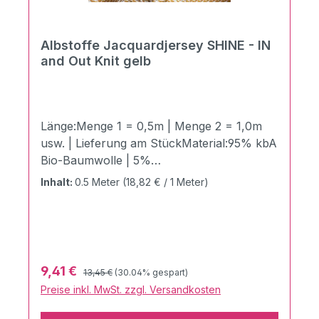
Albstoffe Jacquardjersey SHINE - IN
and Out Knit gelb
Länge:Menge 1 = 0,5m | Menge 2 = 1,0m
usw. | Lieferung am StückMaterial:95% kbA
Bio-Baumwolle | 5%
ElasthanZertifizierung:GOTS zertifiziert |
Inhalt:
0.5 Meter
(18,82 € / 1 Meter)
Ökotex 100 Produktklasse 1Stoffbreite:140
cmGewicht:320g / LaufmeterDer "3D In and
Out Knit" - Innovativer Hamburger Liebe
Elastic-Minijacquard-Jersey in grandioser
Optik.Der brandneue 3D In and Out Knit -
Regulärer Preis:
Verkaufspreis:
9,41 €
13,45 €
(30.04% gespart)
Ein echtes Highlight - Hautsympatisches
Preise inkl. MwSt. zzgl. Versandkosten
Singlejersey-Gestrick aus Bio-Baumwolle
mit Elasthan. Der Einsatzbereich ist