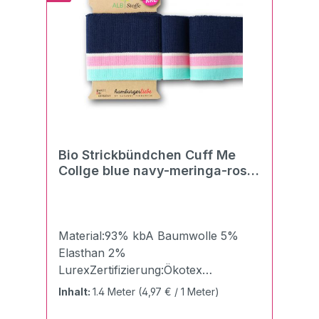
Lycra® Elasthan-Ausrüstung). Der
Bündchenstoff eignet sich auch
hervorragend für Bündchen von T-
Shirts & Pullovern und vielem
mehr.Pflegehinweise:40°C
NormalwäscheBügeln mit Stufe
1Chemische Reinigung möglich
Bio Strickbündchen Cuff Me
Collge blue navy-meringa-rosa
scuro-verdino
Material:93% kbA Baumwolle 5%
Elasthan 2%
LurexZertifizierung:Ökotex
100Breite:7,5 cmLänge:140
Inhalt:
1.4 Meter
(4,97 € / 1 Meter)
cmGewicht:510g/qmDie Cuff Me