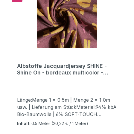
Pflegehinweise:40°C NormalwäscheBügeln
mit Stufe 1Trockneranwendung nicht
möglichChemische Reinigung möglich
Albstoffe Jacquardjersey SHINE -
Shine On - bordeaux multicolor -
Preis pro 0,5 m
Länge:Menge 1 = 0,5m | Menge 2 = 1,0m
usw. | Lieferung am StückMaterial:94% kbA
Bio-Baumwolle | 6% SOFT-TOUCH
LUREXZertifizierung:GOTS zertifiziert |
Inhalt:
0.5 Meter
(20,22 € / 1 Meter)
Ökotex 100 Produktklasse 1Stoffbreite:150