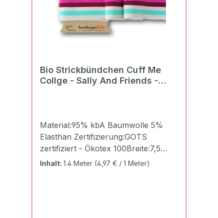
Bündchenstoff eignet sich auch
hervorragend für Bündchen von T-
Shirts & Pullovern und vielem
mehr.Pflegehinweise:40°C
NormalwäscheBügeln mit Stufe
1Chemische Reinigung
Bio Strickbündchen Cuff Me
möglichTrockneranwendung nicht
Collge - Sally And Friends -
möglich
pink multicolor
Material:95% kbA Baumwolle 5%
Elasthan Zertifizierung:GOTS
zertifiziert - Ökotex 100Breite:7,5
cmLänge:140 cmGewicht:510g/qmDie
Inhalt:
1.4 Meter
(4,97 € / 1 Meter)
Cuff Me Bündchen von Albstoffe
und Hamburger Liebe "Made in
Germany" aus der "KIDS Kollektion"
sind einfach unschlagbar gelungen