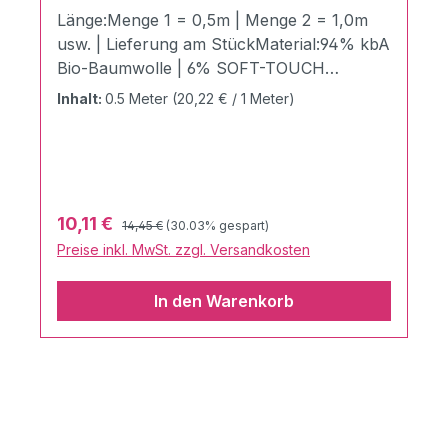
Länge:Menge 1 = 0,5m | Menge 2 = 1,0m
usw. | Lieferung am StückMaterial:94% kbA
Bio-Baumwolle | 6% SOFT-TOUCH
LUREXZertifizierung:GOTS zertifiziert |
Inhalt:
0.5 Meter
(20,22 € / 1 Meter)
Ökotex 100 Produktklasse 1Stoffbreite:150
cmGewicht:340g / LaufmeterDer
atemberaubende SHINE ON aus der
brandneuen und edlen SHINE
COLLECTION von Hamburger Liebe &
Regulärer Preis:
Verkaufspreis:
10,11 €
14,45 €
(30.03% gespart)
Albstoffe. Hochwertigster 3 Farb Jacquard
Preise inkl. MwSt. zzgl. Versandkosten
Jersey aus 94% kbA Bio Baumwolle & 6%
Soft-Touch-Lurex Dieser weiche und sehr
In den Warenkorb
angenehm zu tragende Hamburger Liebe
Bio Jacquard Jersey aus deutscher
Produktion wird mit Bio Baumwolle aus
kontrolliert biologischem Anbau und Soft-
Touch Lurex in Albstadt
produziert.Pflegehinweise:40°C