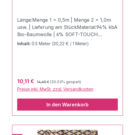
Länge:Menge 1 = 0,5m | Menge 2 = 1,0m
usw. | Lieferung am StückMaterial:94% kbA
Bio-Baumwolle | 6% SOFT-TOUCH
LUREXZertifizierung:GOTS zertifiziert |
Inhalt:
0.5 Meter
(20,22 € / 1 Meter)
Ökotex 100 Produktklasse 1Stoffbreite:150
cmGewicht:340g / LaufmeterDer
atemberaubende SHINE Bright aus der
brandneuen und edlen SHINE
COLLECTION von Hamburger Liebe &
Regulärer Preis:
Verkaufspreis:
10,11 €
14,45 €
(30.03% gespart)
Albstoffe. Hochwertigster 3 Farb Jacquard
Preise inkl. MwSt. zzgl. Versandkosten
Jersey aus 94% kbA Bio Baumwolle & 6%
Soft-Touch-Lurex Dieser weiche und sehr
In den Warenkorb
angenehm zu tragende Hamburger Liebe
Bio Jacquard Jersey aus deutscher
Produktion wird mit Bio Baumwolle aus
kontrolliert biologischem Anbau und Soft-