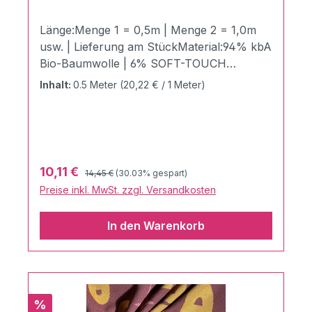
Länge:Menge 1 = 0,5m | Menge 2 = 1,0m
usw. | Lieferung am StückMaterial:94% kbA
Bio-Baumwolle | 6% SOFT-TOUCH
LUREXZertifizierung:GOTS zertifiziert |
Inhalt:
0.5 Meter
(20,22 € / 1 Meter)
Ökotex 100 Produktklasse 1Stoffbreite:150
cmGewicht:340g / LaufmeterDer
atemberaubende SHINE Bright aus der
brandneuen und edlen SHINE
COLLECTION von Hamburger Liebe &
Regulärer Preis:
Verkaufspreis:
10,11 €
14,45 €
(30.03% gespart)
Albstoffe. Hochwertigster 3 Farb Jacquard
Preise inkl. MwSt. zzgl. Versandkosten
Jersey aus 94% kbA Bio Baumwolle & 6%
Soft-Touch-Lurex Dieser weiche und sehr
In den Warenkorb
angenehm zu tragende Hamburger Liebe
Bio Jacquard Jersey aus deutscher
Produktion wird mit Bio Baumwolle aus
kontrolliert biologischem Anbau und Soft-
Touch Lurex in Albstadt produziert.
Rabatt
%