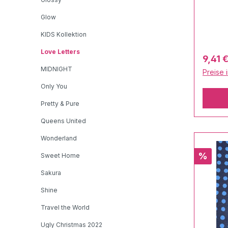
Elasth
zertifi
Glow
100Sto
KIDS Kollektion
cmGewi
Love Letters
LOVE 
Verkau
9,41 
Hambur
MIDNIGHT
Preise 
hochw
Only You
GOTS D
Farbi
Pretty & Pure
Motive ma
Queens United
zu ein
durch 
Wonderland
Stoffq
Rabatt
%
Sweet Home
offen lässt. Pfleg
Sakura
Norma
1Troc
Shine
mögli
Travel the World
mögli
Ugly Christmas 2022