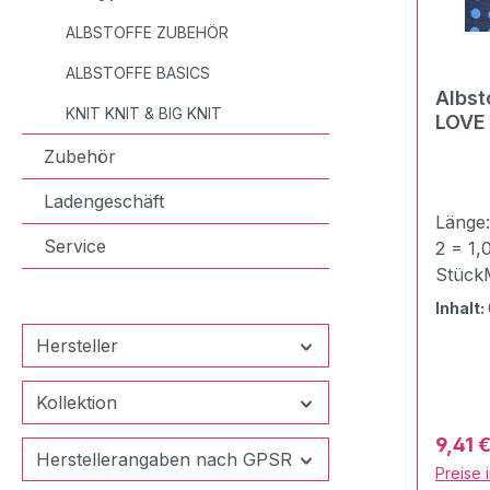
ALBSTOFFE ZUBEHÖR
ALBSTOFFE BASICS
Albst
KNIT KNIT & BIG KNIT
Zubehör
Ladengeschäft
Länge
Service
2 = 1,
StückM
Baumw
Inhalt:
Elasth
Hersteller
zertifi
100Sto
Kollektion
cmGewi
LOVE 
Verkau
9,41 
Hambur
Herstellerangaben nach GPSR
Preise 
hochw