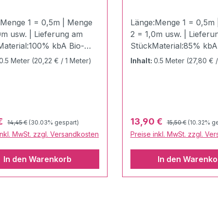
:Menge 1 = 0,5m | Menge
Länge:Menge 1 = 0,5m 
0m usw. | Lieferung am
2 = 1,0m usw. | Liefer
aterial:100% kbA Bio-
StückMaterial:85% kbA
olleZertifizierung:GOTS
Baumwolle | 15% Elast
0.5 Meter
(20,22 € / 1 Meter)
Inhalt:
0.5 Meter
(27,80 € /
ziert | Ökotex
Zertifizierung:GOTS zerti
ffbreite:150
Ökotex 100Stoffbreite:1
cht:340 g / LaufmeterDie
cmGewicht:315 g / Lauf
LETTERS - Kollektion von
LOVE LETTERS - Kollek
ger Liebe !Die Stoffe sind
Hamburger Liebe !Der 
Regulärer Preis:
Regulärer Preis:
fspreis:
Verkaufspreis:
 €
13,90 €
14,45 €
(30.03% gespart)
15,50 €
(10.32% ge
ohnter, hochwertiger Bio-
Elastic Knötchen Jacquard i
inkl. MwSt. zzgl. Versandkosten
Preise inkl. MwSt. zzgl. Ve
ät und wurden von der
gewohnter, hochwertige
Albstoffe komplett in
Qualität und wurden vo
In den Warenkorb
In den Warenko
chland
Firma Albstoffe komplet
tellt.Doubleface - Der
Deutschland hergestellt
mit den zwei Gesichtern.
Knötchen Jacquard zei
off besticht durch seinen
sich durch
itigen Einsatz und seinen
eine unverwechselbare