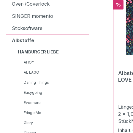
Over-/Coverlock
Rabatt
%
SINGER momento
Sticksoftware
Albstoffe
HAMBURGER LIEBE
AHOY
AL LAGO
Albst
Darling Things
Easygoing
Evermore
Länge
Fringe Me
2 = 1,
StückM
Glory
Baumw
Inhalt:
Glossy