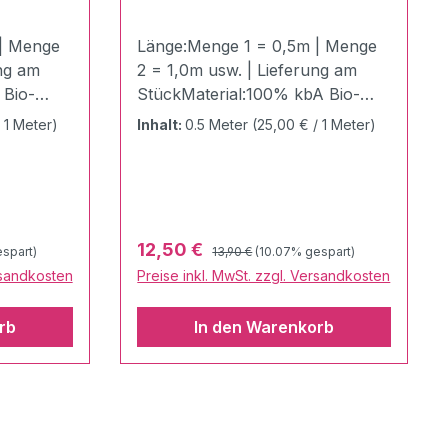
| Menge
Länge:Menge 1 = 0,5m | Menge
ung am
2 = 1,0m usw. | Lieferung am
 Bio-
StückMaterial:100% kbA Bio-
han
Baumwolle Zertifizierung: Ökotex
 1 Meter)
Inhalt:
0.5 Meter
(25,00 € / 1 Meter)
fiziert |
100Stoffbreite:150
60
cmGewicht:160 g / LaufmeterDie
meterDie
LOVE LETTERS - Kollektion von
tion von
Hamburger Liebe ! Edler &
neue
hochwertiger Hamburger Liebe
Regulärer Preis:
Verkaufspreis:
12,50 €
spart)
13,90 €
(10.07% gespart)
st in
GOTS Digitaldruck auf auf New
rsandkosten
Preise inkl. MwSt. zzgl. Versandkosten
r Bio-
Cotton Satin Webware.
n der
Farbintensive und moderne
rb
In den Warenkorb
t in
Motive machen diese Kollektion
. Der
zu einem Highlight, welche
chnet
durch ihre Vielfalt an
Stoffqualitäten keine Wünsche
, weiche
offen lässt. Pflegehinweise:40°C