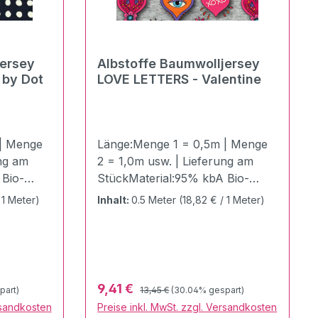
jersey
Albstoffe Baumwolljersey
RS - Dot by Dot
LOVE LETTERS - Valentine
| Menge
Länge:Menge 1 = 0,5m | Menge
ung am
2 = 1,0m usw. | Lieferung am
 Bio-
StückMaterial:95% kbA Bio-
Baumwolle 5%
 1 Meter)
Inhalt:
0.5 Meter
(18,82 € / 1 Meter)
:GOTS
ElasthanZertifizierung:GOTS
zertifiziert | Ökotex
100Stoffbreite:155
fmeterDie
cmGewicht:355 g / LaufmeterDie
tion von
LOVE LETTERS - Kollektion von
Regulärer Preis:
Verkaufspreis:
9,41 €
part)
13,45 €
(30.04% gespart)
r &
Hamburger Liebe ! Edler &
rsandkosten
Preise inkl. MwSt. zzgl. Versandkosten
r Liebe
hochwertiger Hamburger Liebe