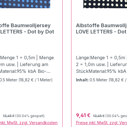
offe Baumwolljersey
Albstoffe Baumwoll
LOVE LETTERS - Dot by Dot
LOVE LETTE
:Menge 1 = 0,5m | Menge
Länge:Menge 1 = 0,5m 
0m usw. | Lieferung am
2 = 1,0m usw. | Liefer
aterial:95% kbA Bio-
StückMaterial:95% kbA
olle 5%
Baumwolle 5%
0.5 Meter
(18,82 € / 1 Meter)
Inhalt:
0.5 Meter
(18,82 € /
anZertifizierung:GOTS
ElasthanZertifizierung
ziert | Ökotex
zertifiziert | Ökotex
ffbreite:155
100Stoffbreite:155
cht:355 g / LaufmeterDie
cmGewicht:355 g / Lau
LETTERS - Kollektion von
LOVE LETTERS - Kollek
Regulärer Preis:
Regulärer Preis:
fspreis:
Verkaufspreis:
€
9,41 €
13,45 €
(30.04% gespart)
13,45 €
(30.04% ges
ger Liebe ! Edler &
Hamburger Liebe ! Edle
inkl. MwSt. zzgl. Versandkosten
Preise inkl. MwSt. zzgl. Ve
ertiger Hamburger Liebe
hochwertiger Hamburge