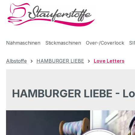
m Hauptinhalt springen
Zur Suche springen
Zur Hauptnavigation springen
Nähmaschinen
Stickmaschinen
Over-/Coverlock
SI
Albstoffe
HAMBURGER LIEBE
Love Letters
HAMBURGER LIEBE - Lov