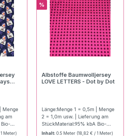
Rabatt
%
jersey
Albstoffe Baumwolljersey
LOVE LETTERS - Dot by Dot
| Menge
Länge:Menge 1 = 0,5m | Menge
ung am
2 = 1,0m usw. | Lieferung am
 Bio-
StückMaterial:95% kbA Bio-
Baumwolle 5%
 1 Meter)
Inhalt:
0.5 Meter
(18,82 € / 1 Meter)