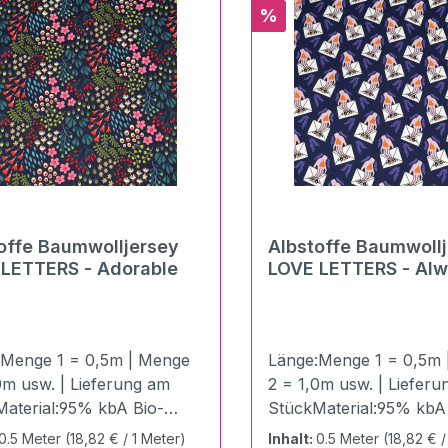
Rabatt
%
offe Baumwolljersey
Albstoffe Baumwoll
LOVE LETTERS - Adorable
LOVE LETTERS - Always
forever
:Menge 1 = 0,5m | Menge
Länge:Menge 1 = 0,5m 
0m usw. | Lieferung am
2 = 1,0m usw. | Liefer
aterial:95% kbA Bio-
StückMaterial:95% kbA
olle 5%
Baumwolle 5%
0.5 Meter
(18,82 € / 1 Meter)
Inhalt:
0.5 Meter
(18,82 € /