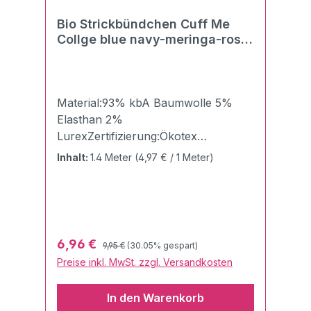
Bio Strickbündchen Cuff Me
Collge blue navy-meringa-rosa
scuro-verdino
Material:93% kbA Baumwolle 5%
Elasthan 2%
LurexZertifizierung:Ökotex
100Breite:7,5 cmLänge:140
Inhalt:
1.4 Meter
(4,97 € / 1 Meter)
cmGewicht:510g/qmDie Cuff Me
Bündchen von Albstoffe und
Hamburger Liebe "Made in
Germany" sind einfach unschlagbar
gelungen und eröffnen neue
Regulärer Preis:
Verkaufspreis:
6,96 €
9,95 €
(30.05% gespart)
Möglichkeiten, seine Kreativität in die
Preise inkl. MwSt. zzgl. Versandkosten
Tat umzusetzen.Die
Flachstrickbündchen sind besonders
In den Warenkorb
weich und daher perfekt für