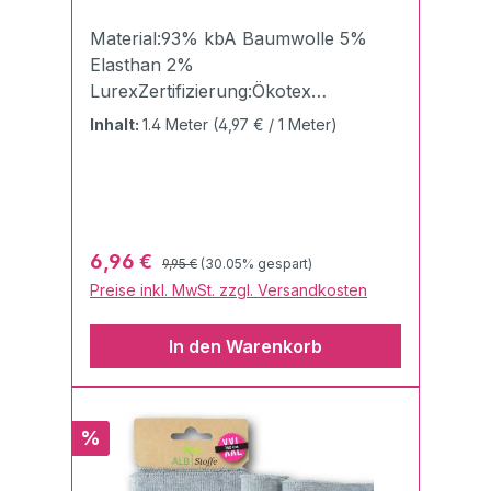
Material:93% kbA Baumwolle 5%
Elasthan 2%
LurexZertifizierung:Ökotex
100Breite:7,5 cmLänge:140
Inhalt:
1.4 Meter
(4,97 € / 1 Meter)
cmGewicht:510g/qmDie Cuff Me
Bündchen von Albstoffe und
Hamburger Liebe "Made in
Germany" sind einfach unschlagbar
gelungen und eröffnen neue
Regulärer Preis:
Verkaufspreis:
6,96 €
9,95 €
(30.05% gespart)
Möglichkeiten, seine Kreativität in die
Preise inkl. MwSt. zzgl. Versandkosten
Tat umzusetzen.Die
Flachstrickbündchen sind besonders
In den Warenkorb
weich und daher perfekt für
verschiedenste
Verarbeitungsmöglichkeiten geeignet.
Die Qualität ist wie gewohnt schön
Rabatt
%
fest (dank hochwertiger Dtex 44
Lycra® Elasthan-Ausrüstung). Der