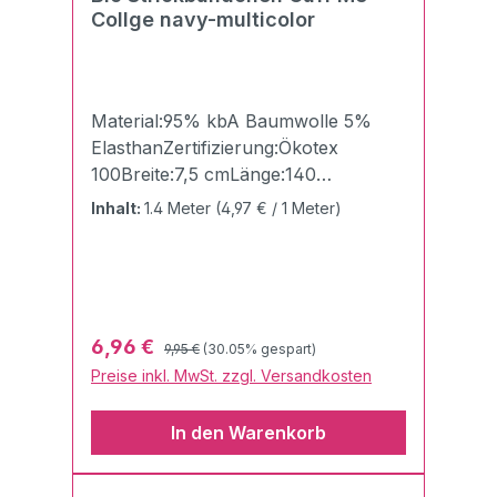
Collge navy-multicolor
Material:95% kbA Baumwolle 5%
ElasthanZertifizierung:Ökotex
100Breite:7,5 cmLänge:140
cmGewicht:510g/qmDie Cuff Me
Inhalt:
1.4 Meter
(4,97 € / 1 Meter)
Bündchen von Albstoffe und
Hamburger Liebe "Made in
Germany" sind einfach unschlagbar
gelungen und eröffnen neue
Möglichkeiten, seine Kreativität in die
Regulärer Preis:
Verkaufspreis:
6,96 €
9,95 €
(30.05% gespart)
Tat umzusetzen.Die
Preise inkl. MwSt. zzgl. Versandkosten
Flachstrickbündchen sind besonders
weich und daher perfekt für
In den Warenkorb
verschiedenste
Verarbeitungsmöglichkeiten geeignet.
Die Qualität ist wie gewohnt schön