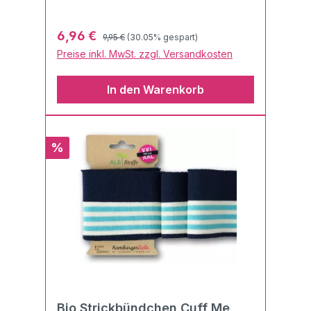
Germany" sind einfach unschlagbar
gelungen und eröffnen neue
Regulärer Preis:
Verkaufspreis:
6,96 €
9,95 €
(30.05% gespart)
Möglichkeiten, seine Kreativität in die
Preise inkl. MwSt. zzgl. Versandkosten
Tat umzusetzen.Die
Flachstrickbündchen sind besonders
In den Warenkorb
weich und daher perfekt für
verschiedenste
Verarbeitungsmöglichkeiten geeignet.
Die Qualität ist wie gewohnt schön
Rabatt
%
fest (dank hochwertiger Dtex 44
Lycra® Elasthan-Ausrüstung). Der
Bündchenstoff eignet sich auch
hervorragend für Bündchen von T-
Shirts & Pullovern und vielem
mehr.Pflegehinweise:40°C
NormalwäscheBügeln mit Stufe
1Chemische Reinigung möglich
Bio Strickbündchen Cuff Me