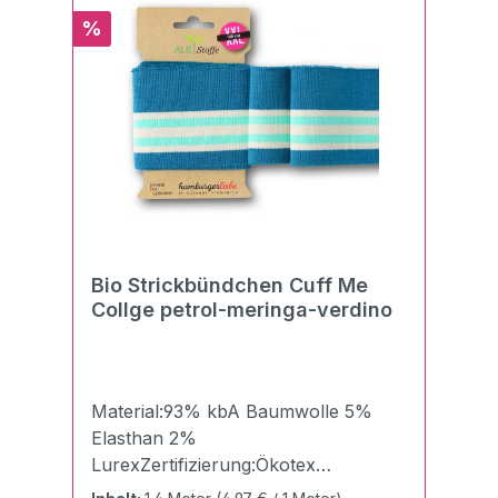
fest (dank hochwertiger Dtex 44
Rabatt
%
Lycra® Elasthan-Ausrüstung). Der
Bündchenstoff eignet sich auch
hervorragend für Bündchen von T-
Shirts & Pullovern und vielem
mehr.Pflegehinweise:40°C
NormalwäscheBügeln mit Stufe
1Chemische Reinigung möglich
Bio Strickbündchen Cuff Me
Collge petrol-meringa-verdino
Material:93% kbA Baumwolle 5%
Elasthan 2%
LurexZertifizierung:Ökotex
100Breite:7,5 cmLänge:140