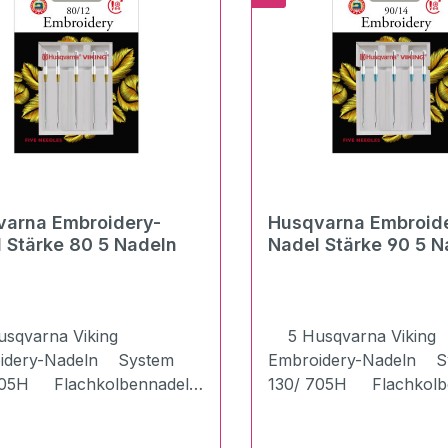
n Nadeln bleiben zum
Economy besprühen, z
n verwendbar. Die
bestickende Teile fixier
aschine kann die Designs
sticken UND ausschneiden,
ass Sie zwischen
d- und Sticknadeln
eln müssen.
varna Embroidery-
Husqvarna Embroid
 Stärke 80 5 Nadeln
Nadel Stärke 90 5 N
qvarna Viking
5 Husqvarna Viking
idery-Nadeln System
Embroidery-Nadeln S
705H Flachkolbennadel
130/ 705H Flachkol
timent enthalten: 5 x
Im Sortiment enthalten
e 80Sticknadeln zum
Stärke 90Sticknadeln 