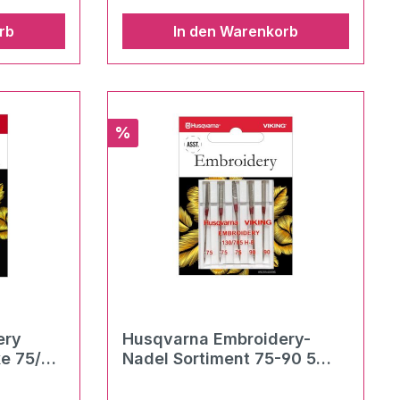
rb
In den Warenkorb
it ihm
ckvorgang
ffe
ren mit
n
Rabatt
%
4 Stunden
agern.
cetat-
:
osol):
Farbe:
t:
nahezu
ar
ery
Husqvarna Embroidery-
ke 75/
Nadel Sortiment 75-90 5
00ml
Nadeln
re Stoffe