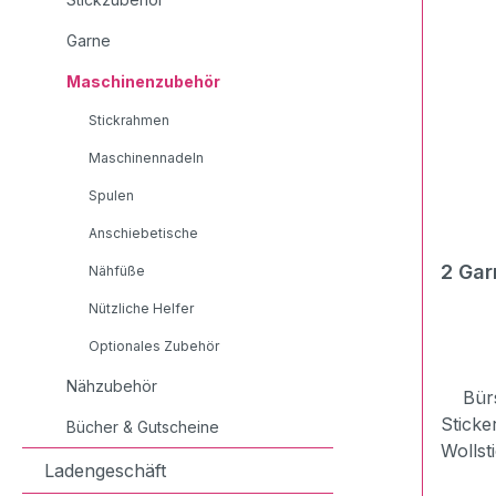
Garne
Maschinenzubehör
Stickrahmen
Maschinennadeln
Spulen
Anschiebetische
2 Gar
Nähfüße
Nützliche Helfer
Optionales Zubehör
Nähzubehör
Bürst
Sticke
Bücher & Gutscheine
Wolls
Ladengeschäft
Oberfl