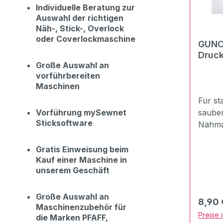
Individuelle Beratung zur
Auswahl der richtigen
Näh-, Stick-, Overlock
oder Coverlockmaschine
GUNO
Druck
Große Auswahl an
ml
vorführbereiten
Maschinen
Für st
Vorführung mySewnet
saube
Sticksoftware
Nähma
Stickm
leicht
Gratis Einweisung beim
Kauf einer Maschine in
daran,
unserem Geschäft
Stelle
Nadels
Wellen
Große Auswahl an
Regulä
8,90 
Maschinenzubehör für
Darübe
Preise 
die Marken PFAFF,
den Ma