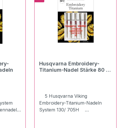
Fehlstiche können hieraus
u
resultieren. Die Sticknadel mit
en
der 90er Stärke eignet sich auch
für leicht dickeres Stickgarn.
Diese Flachkolbennadel ist für
alle Haushaltsnähmaschinen
geeignet
ery-
Husqvarna Embroidery-
adeln
Titanium-Nadel Stärke 80 -
5 Nadeln
5 Husqvarna Viking
ystem
Embroidery-Titanium-Nadeln
bennadel
System 130/ 705H
: 5 x
Flachkolbennadel 5 x Stärke
zum
80 Sticknadel Titanium für