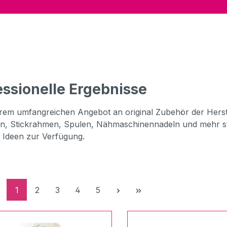
essionelle Ergebnisse
rem umfangreichen Angebot an original Zubehör der Hers
n, Stickrahmen, Spulen, Nähmaschinennadeln und mehr st
r Ideen zur Verfügung.
Seite
Seite
Seite
Seite
Seite
1
2
3
4
5