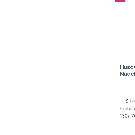
übrige
Sticke
Stickm
jetzt 
ohne d
Schnei
wechs
Husq
Nadel
5 Hus
Embro
130/ 
Im Sor
Stärk