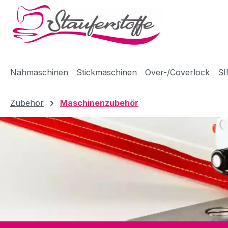
m Hauptinhalt springen
Zur Suche springen
Zur Hauptnavigation springen
Nähmaschinen
Stickmaschinen
Over-/Coverlock
SI
Zubehör
Maschinenzubehör