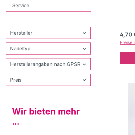
dadurc
Service
fellar
Bürste
langen
behut
Hersteller
Regulä
4,70 
fester
Preise 
besten
Nadeltyp
Herstellerangaben nach GPSR
Preis
Wir bieten mehr
...