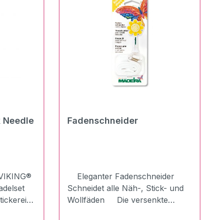
 Needle
Fadenschneider
VIKING®
Eleganter Fadenschneider
delset
Schneidet alle Näh-, Stick- und
tickereien
Wollfäden Die versenkte
it
Klinge schützt die Finger und