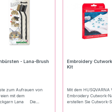
nbürsten - Lana-Brush
Embroidery Cutwork
Kit
e zum Aufrauen von
Mit dem HUSQVARNA 
reien mit dem
Embroidery Cutwork-Na
tickgarn Lana Die
erstellen Sie Cutwork-S
äche der Stickerei erhält
im Handumdrehen. Dam