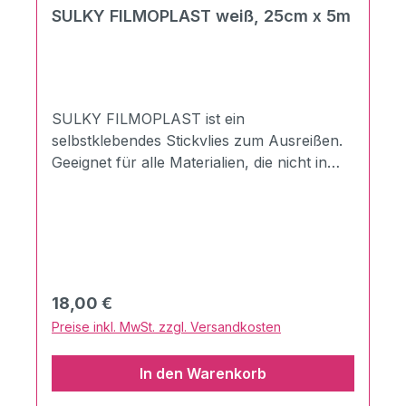
SULKY FILMOPLAST weiß, 25cm x 5m
SULKY FILMOPLAST ist ein
selbstklebendes Stickvlies zum Ausreißen.
Geeignet für alle Materialien, die nicht in
den Stickrahmen gespannt werden können
oder dürfen.zum Fixieren von Stoffen wie
z.B. Samt, Leder, Fleecezum Fixieren von
Trägermaterialien, die aufgrund ihrer Größe
nicht in den Stickrahmen eingespannt
werden könnenin weiß und
Regulärer Preis:
18,00 €
schwarzveganGeeignet für:Besticken von
Preise inkl. MwSt. zzgl. Versandkosten
WirkwareBesticken von KappenBesticken
von BändernPuppenkleiderBesticken von
In den Warenkorb
Kragen, Manschetten,
HosentaschenBesticken von Sockenalles