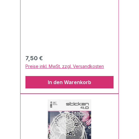
Software 01/2022
Regulärer Preis:
7,50 €
Preise inkl. MwSt. zzgl. Versandkosten
In den Warenkorb