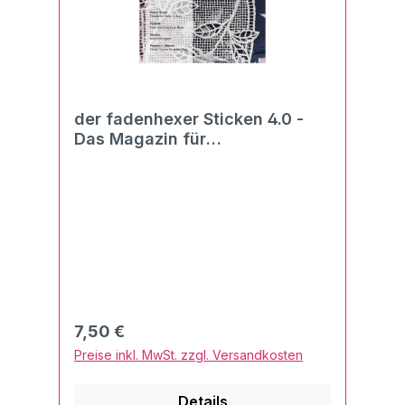
der fadenhexer Sticken 4.0 -
Das Magazin für
Stickmaschinen und Stick-
Software 02/2020
Regulärer Preis:
7,50 €
Preise inkl. MwSt. zzgl. Versandkosten
Details