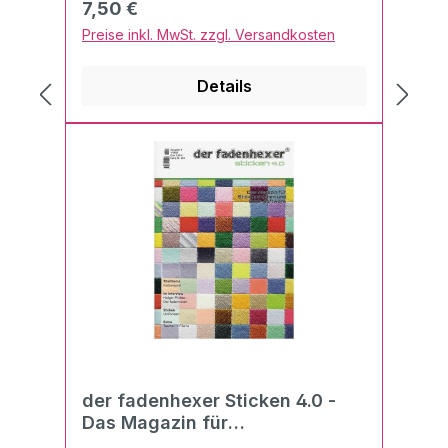
Regulärer Preis:
7,50 €
Preise inkl. MwSt. zzgl. Versandkosten
Details
der fadenhexer Sticken 4.0 -
Das Magazin für
Stickmaschinen und Stick-