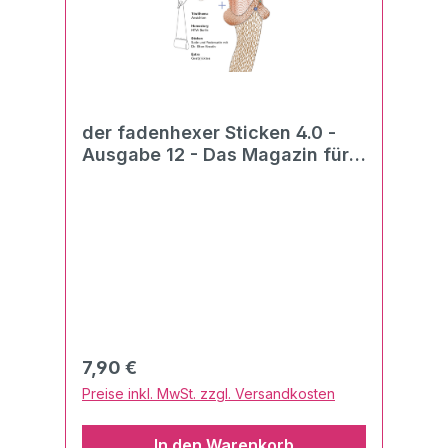
der fadenhexer Sticken 4.0 -
Ausgabe 12 - Das Magazin für
Stickmaschinen und Stick-
Software 02/2023
Regulärer Preis:
7,90 €
Preise inkl. MwSt. zzgl. Versandkosten
In den Warenkorb