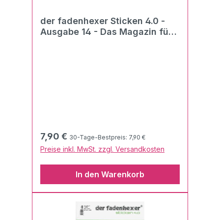
der fadenhexer Sticken 4.0 -
Ausgabe 14 - Das Magazin für
Stickmaschinen und Stick-
Software 02/2024
Regulärer Preis:
7,90 €
30-Tage-Bestpreis: 7,90 €
Preise inkl. MwSt. zzgl. Versandkosten
In den Warenkorb