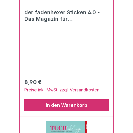
der fadenhexer Sticken 4.0 -
Das Magazin für
Stickmaschinen und Stick-
Software 02/2022
Regulärer Preis:
8,90 €
Preise inkl. MwSt. zzgl. Versandkosten
In den Warenkorb