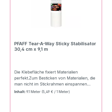
PFAFF Tear-A-Way Sticky Stabilisator
30,4 cm x 9,1 m
Die Klebefläche fixiert Materialien
perfekt.Zum Besticken von Materialien, die
man nicht im Stickrahmen einspannen
kann. Beispielsweise kleine Stoffstücke,
Inhalt:
9.1 Meter
(5,49 € / 1 Meter)
Träger, Gürtelbänder, Kragen, Manschetten
oder schwer einspannbare Materialien wie
Segeltuch, Maschenware oder fertige