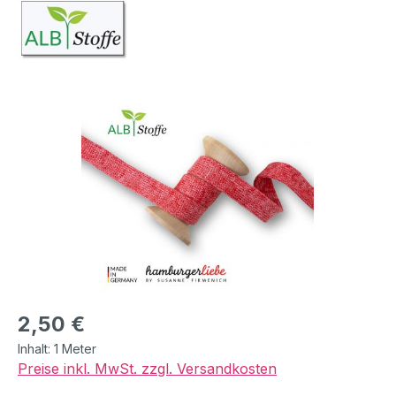
Bildergalerie überspringen
Regulärer Preis:
2,50 €
Inhalt:
1 Meter
Preise inkl. MwSt. zzgl. Versandkosten