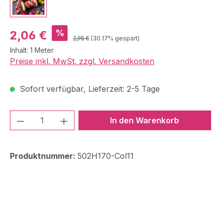
Verkaufspreis:
%
2,06 €
Regulärer Preis:
2,95 €
(30.17% gespart)
Inhalt:
1 Meter
Preise inkl. MwSt. zzgl. Versandkosten
Sofort verfügbar, Lieferzeit: 2-5 Tage
Produkt Anzahl: Gib den gewünschten We
In den Warenkorb
Produktnummer:
502H170-Col11