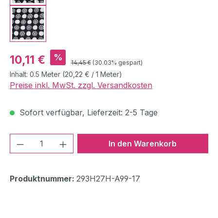
Verkaufspreis:
%
10,11 €
Regulärer Preis:
14,45 €
(30.03% gespart)
Inhalt:
0.5 Meter
(20,22 € / 1 Meter)
Preise inkl. MwSt. zzgl. Versandkosten
Sofort verfügbar, Lieferzeit: 2-5 Tage
Produkt Anzahl: Gib den gewünschten We
In den Warenkorb
Produktnummer:
293H27H-A99-17