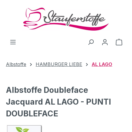
Zum Hauptinhalt springen
Ware
Albstoffe
HAMBURGER LIEBE
AL LAGO
Albstoffe Doubleface
Jacquard AL LAGO - PUNTI
DOUBLEFACE