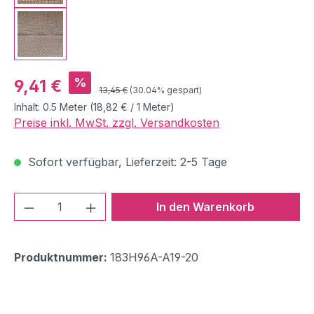
Verkaufspreis:
%
9,41 €
Regulärer Preis:
13,45 €
(30.04% gespart)
Inhalt:
0.5 Meter
(18,82 € / 1 Meter)
Preise inkl. MwSt. zzgl. Versandkosten
Sofort verfügbar, Lieferzeit: 2-5 Tage
Produkt Anzahl: Gib den gewünschten We
In den Warenkorb
Produktnummer:
183H96A-A19-20