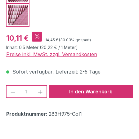
Verkaufspreis:
%
10,11 €
Regulärer Preis:
14,45 €
(30.03% gespart)
Inhalt:
0.5 Meter
(20,22 € / 1 Meter)
Preise inkl. MwSt. zzgl. Versandkosten
Sofort verfügbar, Lieferzeit: 2-5 Tage
Produkt Anzahl: Gib den gewünschten We
In den Warenkorb
Produktnummer:
283H975-Col1