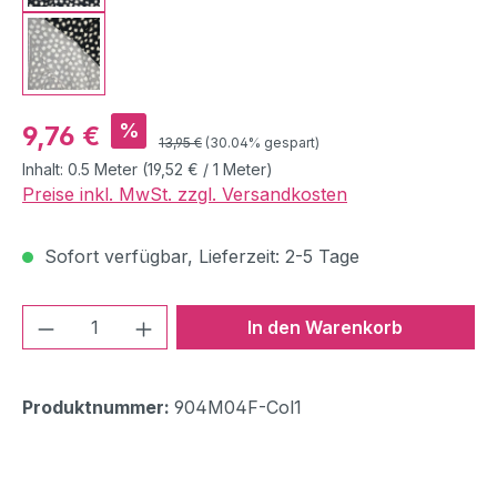
Verkaufspreis:
%
9,76 €
Regulärer Preis:
13,95 €
(30.04% gespart)
Inhalt:
0.5 Meter
(19,52 € / 1 Meter)
Preise inkl. MwSt. zzgl. Versandkosten
Sofort verfügbar, Lieferzeit: 2-5 Tage
Produkt Anzahl: Gib den gewünschten We
In den Warenkorb
Produktnummer:
904M04F-Col1