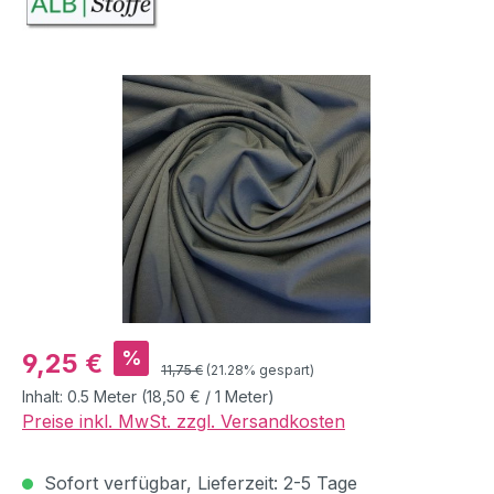
Bildergalerie überspringen
Verkaufspreis:
%
9,25 €
Regulärer Preis:
11,75 €
(21.28% gespart)
Inhalt:
0.5 Meter
(18,50 € / 1 Meter)
Preise inkl. MwSt. zzgl. Versandkosten
Sofort verfügbar, Lieferzeit: 2-5 Tage