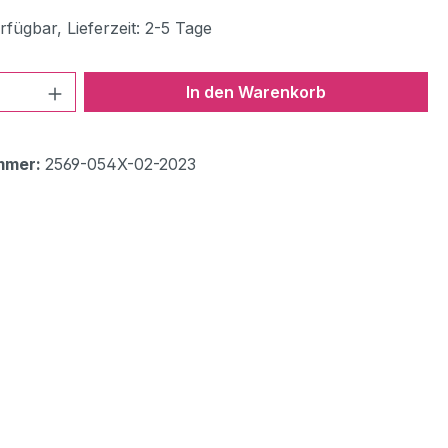
fügbar, Lieferzeit: 2-5 Tage
 Anzahl: Gib den gewünschten Wert ein 
In den Warenkorb
mmer:
2569-054X-02-2023