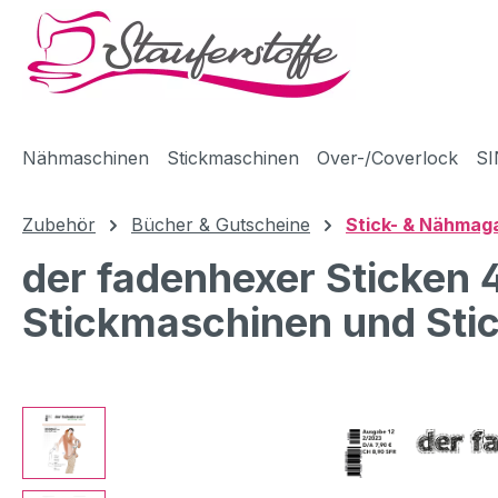
m Hauptinhalt springen
Zur Suche springen
Zur Hauptnavigation springen
Nähmaschinen
Stickmaschinen
Over-/Coverlock
SI
Zubehör
Bücher & Gutscheine
Stick- & Nähmag
der fadenhexer Sticken 
Stickmaschinen und Sti
Bildergalerie überspringen