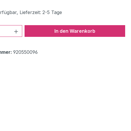
fügbar, Lieferzeit: 2-5 Tage
 Anzahl: Gib den gewünschten Wert ein 
In den Warenkorb
mmer:
920550096