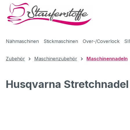
m Hauptinhalt springen
Zur Suche springen
Zur Hauptnavigation springen
Nähmaschinen
Stickmaschinen
Over-/Coverlock
SI
Zubehör
Maschinenzubehör
Maschinennadeln
Husqvarna Stretchnadel 
Bildergalerie überspringen