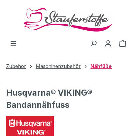
Zum Hauptinhalt springen
Ware
Zubehör
Maschinenzubehör
Nähfüße
Husqvarna® VIKING®
Bandannähfuss