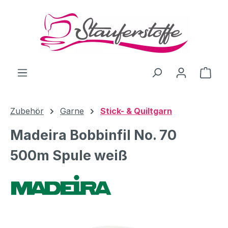
Zum Hauptinhalt springen
Ware
Zubehör
Garne
Stick- & Quiltgarn
Madeira Bobbinfil No. 70
500m Spule weiß
Bildergalerie überspringen