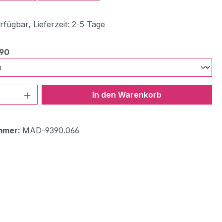
fügbar, Lieferzeit: 2-5 Tage
auswählen
390
 Anzahl: Gib den gewünschten Wert ein 
In den Warenkorb
mmer:
MAD-9390.066