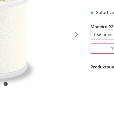
Sofort ver
Madeira 9
Produkt
Produktnu