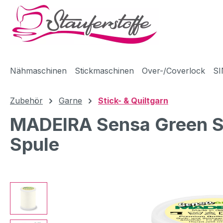
m Hauptinhalt springen
Zur Suche springen
Zur Hauptnavigation springen
Nähmaschinen
Stickmaschinen
Over-/Coverlock
SI
Zubehör
Garne
Stick- & Quiltgarn
MADEIRA Sensa Green Sti
Spule
Bildergalerie überspringen