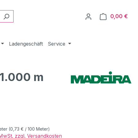
0,00 €
Ware
Ladengeschäft
Service
 1.000 m
eis:
eter
(0,73 € / 100 Meter)
. MwSt. zzgl. Versandkosten