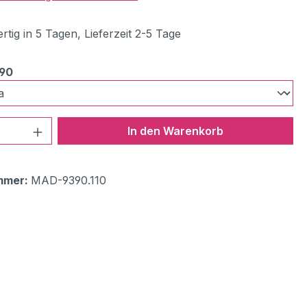
tig in 5 Tagen, Lieferzeit 2-5 Tage
auswählen
390
 Anzahl: Gib den gewünschten Wert ein 
In den Warenkorb
mmer:
MAD-9390.110