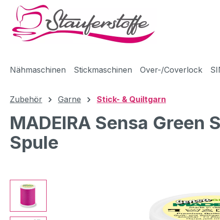
m Hauptinhalt springen
Zur Suche springen
Zur Hauptnavigation springen
Nähmaschinen
Stickmaschinen
Over-/Coverlock
SI
Zubehör
Garne
Stick- & Quiltgarn
MADEIRA Sensa Green Sti
Spule
Bildergalerie überspringen