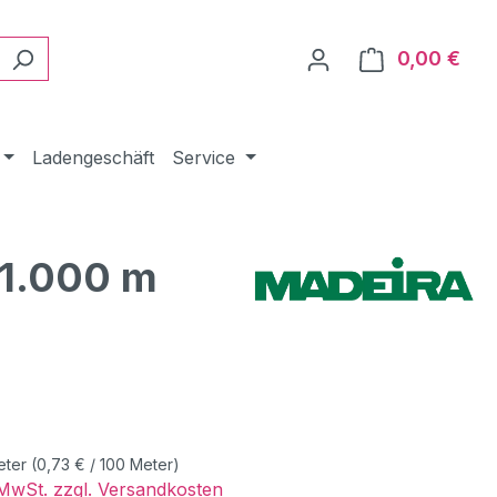
0,00 €
Ware
Ladengeschäft
Service
 1.000 m
eis:
eter
(0,73 € / 100 Meter)
. MwSt. zzgl. Versandkosten