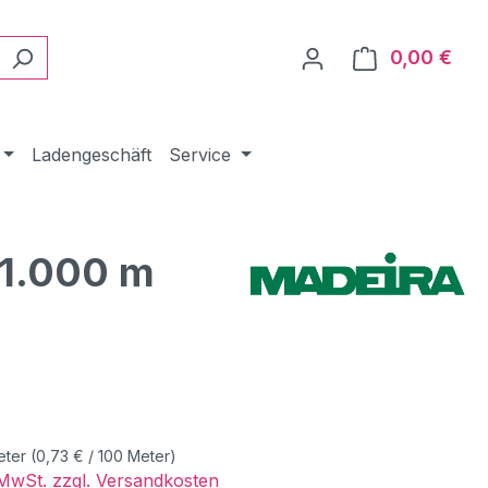
0,00 €
Ware
Ladengeschäft
Service
 1.000 m
eis:
eter
(0,73 € / 100 Meter)
. MwSt. zzgl. Versandkosten