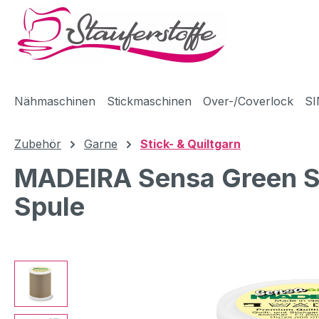
m Hauptinhalt springen
Zur Suche springen
Zur Hauptnavigation springen
Nähmaschinen
Stickmaschinen
Over-/Coverlock
SI
Zubehör
Garne
Stick- & Quiltgarn
MADEIRA Sensa Green Sti
Spule
Bildergalerie überspringen