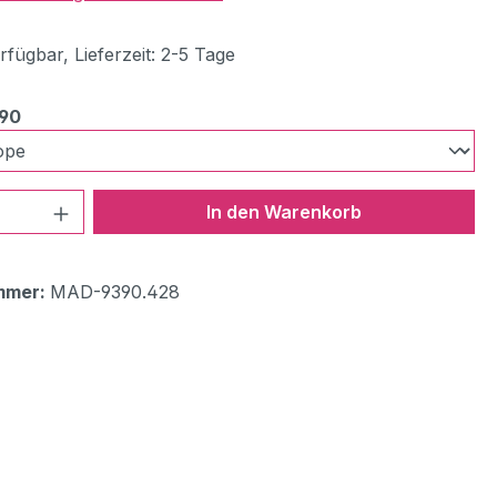
fügbar, Lieferzeit: 2-5 Tage
auswählen
390
 Anzahl: Gib den gewünschten Wert ein 
In den Warenkorb
mmer:
MAD-9390.428