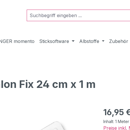
NGER momento
Sticksoftware
Albstoffe
Zubehör
on Fix 24 cm x 1 m
Regulärer Pr
16,95 
Inhalt:
1 Meter
Preise inkl