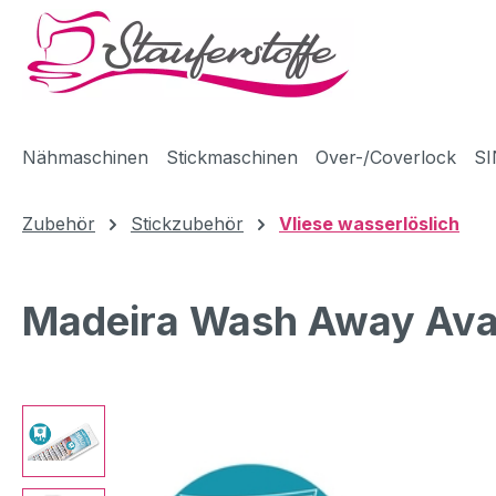
m Hauptinhalt springen
Zur Suche springen
Zur Hauptnavigation springen
Nähmaschinen
Stickmaschinen
Over-/Coverlock
SI
Zubehör
Stickzubehör
Vliese wasserlöslich
Madeira Wash Away Aval
Bildergalerie überspringen