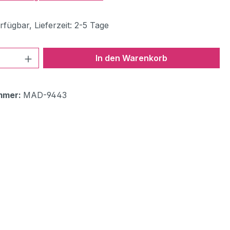
fügbar, Lieferzeit: 2-5 Tage
 Anzahl: Gib den gewünschten Wert ein 
In den Warenkorb
mmer:
MAD-9443