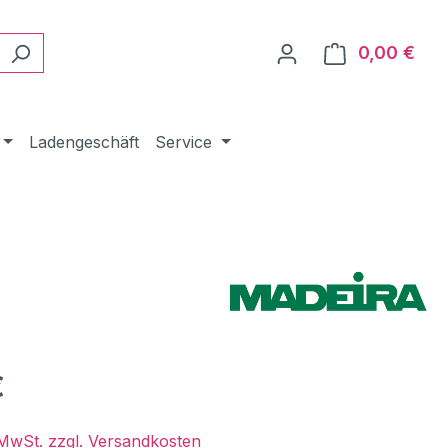
0,00 €
Ware
Ladengeschäft
Service
eis:
€
. MwSt. zzgl. Versandkosten