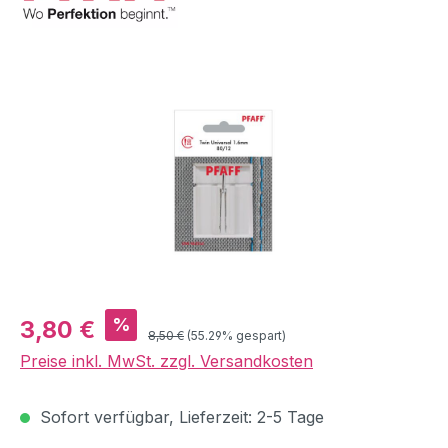
Bildergalerie überspringen
Verkaufspreis:
%
3,80 €
Regulärer Preis:
8,50 €
(55.29% gespart)
Preise inkl. MwSt. zzgl. Versandkosten
Sofort verfügbar, Lieferzeit: 2-5 Tage