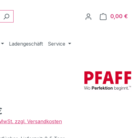
0,00 €
Ware
Ladengeschäft
Service
eis:
€
. MwSt. zzgl. Versandkosten