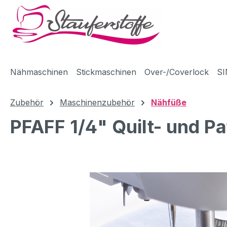
m Hauptinhalt springen
Zur Suche springen
Zur Hauptnavigation springen
Nähmaschinen
Stickmaschinen
Over-/Coverlock
SI
Zubehör
Maschinenzubehör
Nähfüße
PFAFF 1/4" Quilt- und P
Bildergalerie überspringen