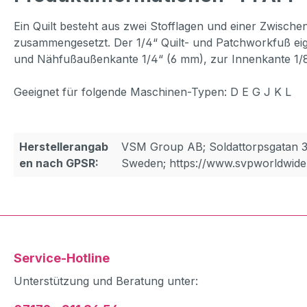
Ein Quilt besteht aus zwei Stofflagen und einer Zwisch
zusammengesetzt. Der 1/4“ Quilt- und
Patchworkfuß ei
und
Nähfußaußenkante 1/4“ (6 mm), zur Innenkante 1/
Geeignet für folgende Maschinen-Typen: D E G J K L
Herstellerangab
VSM Group AB; Soldattorpsgatan 3
en nach GPSR:
Sweden; https://www.svpworldwide
Service-Hotline
Unterstützung und Beratung unter: