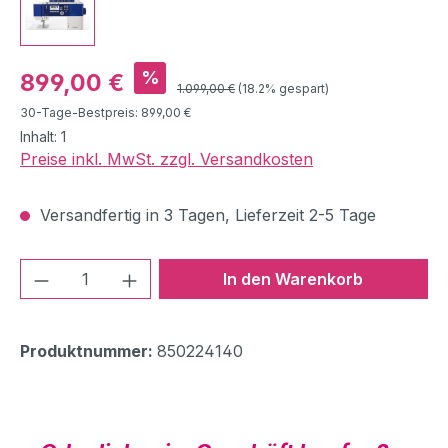
Verkaufspreis:
%
899,00 €
Regulärer Preis:
1.099,00 €
(18.2% gespart)
30-Tage-Bestpreis: 899,00 €
Inhalt:
1
Preise inkl. MwSt. zzgl. Versandkosten
Versandfertig in 3 Tagen, Lieferzeit 2-5 Tage
Produkt Anzahl: Gib den gewünschten We
In den Warenkorb
Produktnummer:
850224140