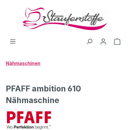
Zum Hauptinhalt springen
Ware
Nähmaschinen
PFAFF ambition 610
Nähmaschine