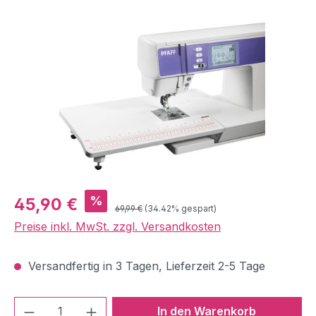
Bildergalerie überspringen
Verkaufspreis:
%
45,90 €
Regulärer Preis:
69,99 €
(34.42% gespart)
Preise inkl. MwSt. zzgl. Versandkosten
Versandfertig in 3 Tagen, Lieferzeit 2-5 Tage
Produkt Anzahl: Gib den gewünschten We
In den Warenkorb