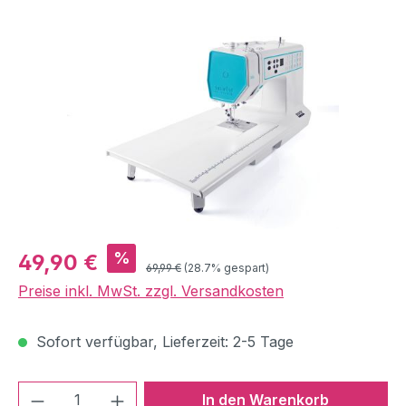
Bildergalerie überspringen
Verkaufspreis:
%
49,90 €
Regulärer Preis:
69,99 €
(28.7% gespart)
Preise inkl. MwSt. zzgl. Versandkosten
Sofort verfügbar, Lieferzeit: 2-5 Tage
Produkt Anzahl: Gib den gewünschten We
In den Warenkorb