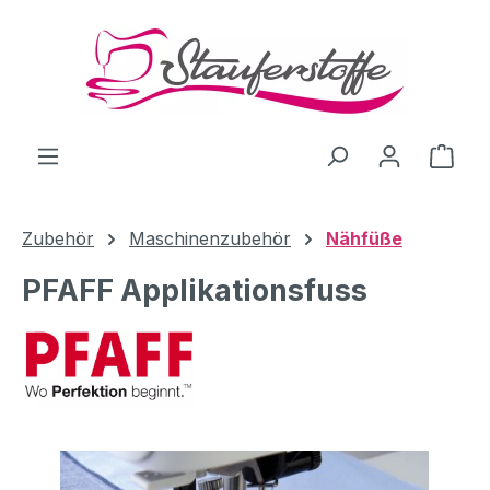
Zum Hauptinhalt springen
Ware
Zubehör
Maschinenzubehör
Nähfüße
PFAFF Applikationsfuss
Bildergalerie überspringen