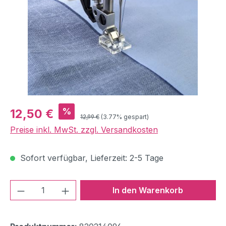
Verkaufspreis:
%
12,50 €
Regulärer Preis:
12,99 €
(3.77% gespart)
Preise inkl. MwSt. zzgl. Versandkosten
Sofort verfügbar, Lieferzeit: 2-5 Tage
Produkt Anzahl: Gib den gewünschten We
In den Warenkorb