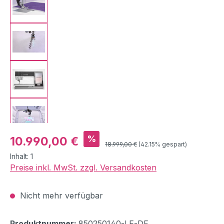
Verkaufspreis:
%
10.990,00 €
Regulärer Preis:
18.999,00 €
(42.15% gespart)
Inhalt:
1
Preise inkl. MwSt. zzgl. Versandkosten
Nicht mehr verfügbar
Produktnummer:
850250140-LE-DF