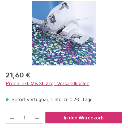
Bildergalerie überspringen
Regulärer Preis:
21,60 €
Preise inkl. MwSt. zzgl. Versandkosten
Sofort verfügbar, Lieferzeit: 2-5 Tage
Produkt Anzahl: Gib den gewünschten We
In den Warenkorb