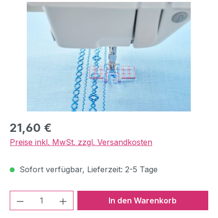
Bildergalerie überspringen
Regulärer Preis:
21,60 €
Preise inkl. MwSt. zzgl. Versandkosten
Sofort verfügbar, Lieferzeit: 2-5 Tage
Produkt Anzahl: Gib den gewünschten We
In den Warenkorb