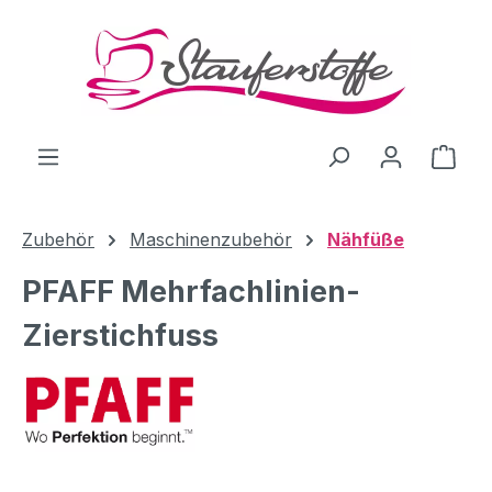
Zum Hauptinhalt springen
Ware
Zubehör
Maschinenzubehör
Nähfüße
PFAFF Mehrfachlinien-
Zierstichfuss