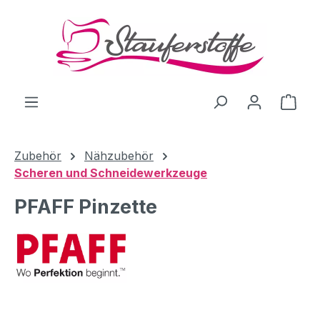
Zum Hauptinhalt springen
Ware
Zubehör
Nähzubehör
Scheren und Schneidewerkzeuge
PFAFF Pinzette
Bildergalerie überspringen