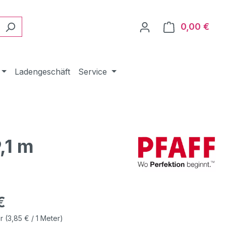
0,00 €
Ware
Ladengeschäft
Service
,1 m
eis:
€
er
(3,85 € / 1 Meter)