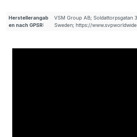
Herstellerangab
VSM Group AB; Soldattorpsgatan 3
en nach GPSR:
Sweden; https://www.svpworldwide