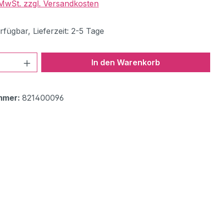
. MwSt. zzgl. Versandkosten
fügbar, Lieferzeit: 2-5 Tage
 Anzahl: Gib den gewünschten Wert ein 
In den Warenkorb
mmer:
821400096