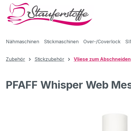
m Hauptinhalt springen
Zur Suche springen
Zur Hauptnavigation springen
Nähmaschinen
Stickmaschinen
Over-/Coverlock
SI
Zubehör
Stickzubehör
Vliese zum Abschneiden
PFAFF Whisper Web Mesh 
Bildergalerie überspringen