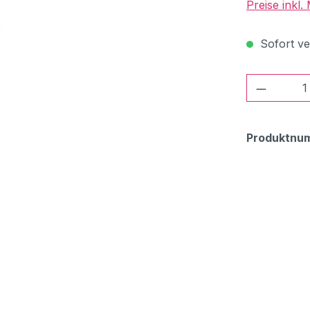
Preise inkl
Sofort ver
Produkt
Produktnu