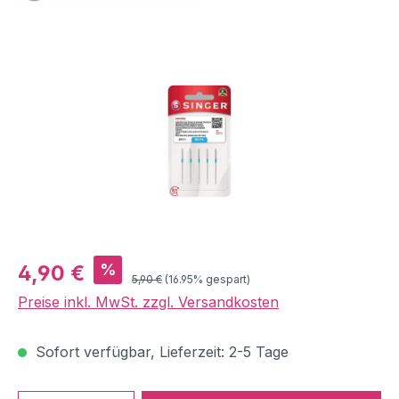
Bildergalerie überspringen
Verkaufspreis:
%
4,90 €
Regulärer Preis:
5,90 €
(16.95% gespart)
Preise inkl. MwSt. zzgl. Versandkosten
Sofort verfügbar, Lieferzeit: 2-5 Tage