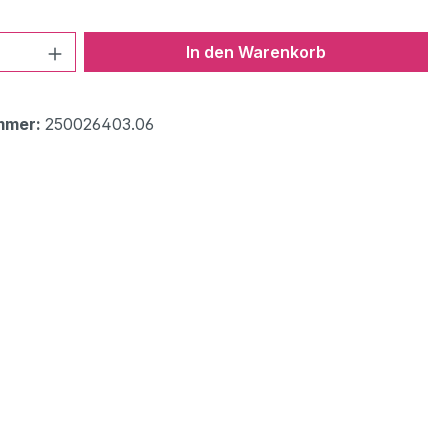
 Anzahl: Gib den gewünschten Wert ein 
In den Warenkorb
mmer:
250026403.06