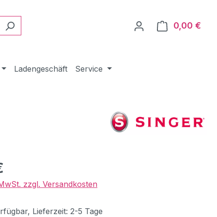
0,00 €
Ware
Ladengeschäft
Service
eis:
€
. MwSt. zzgl. Versandkosten
fügbar, Lieferzeit: 2-5 Tage