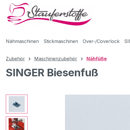
m Hauptinhalt springen
Zur Suche springen
Zur Hauptnavigation springen
Nähmaschinen
Stickmaschinen
Over-/Coverlock
SI
Zubehör
Maschinenzubehör
Nähfüße
SINGER Biesenfuß
Bildergalerie überspringen