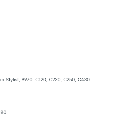
tylist, 9970, C120, C230, C250, C430
580