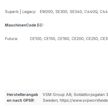
Superb | Legacy: EM200, SE300, SE340, C440Q, C4
MaschinenCode EC:
Futura: CE100, CE150, CE180, CE200, CE250, CE3
Herstellerangab
VSM Group AB; Soldattorpsgatan 3
en nach GPSR:
Sweden; https://www.svpworldwide