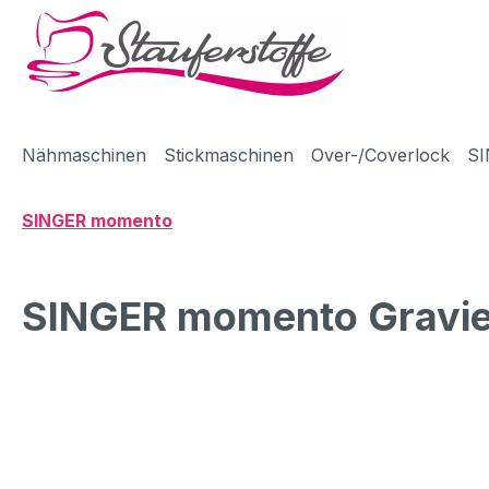
m Hauptinhalt springen
Zur Suche springen
Zur Hauptnavigation springen
Nähmaschinen
Stickmaschinen
Over-/Coverlock
SI
SINGER momento
SINGER momento Gravier
Bildergalerie überspringen