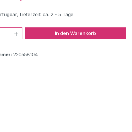
fügbar, Lieferzeit: ca. 2 - 5 Tage
 Anzahl: Gib den gewünschten Wert ein 
In den Warenkorb
mmer:
220558104