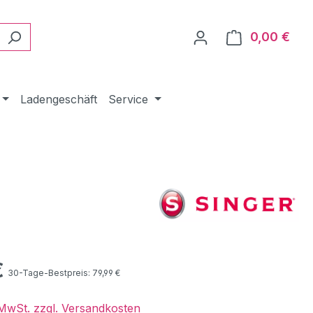
0,00 €
Ware
Ladengeschäft
Service
eis:
€
30-Tage-Bestpreis: 79,99 €
. MwSt. zzgl. Versandkosten