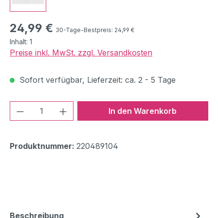
Regulärer Preis:
24,99 €
30-Tage-Bestpreis: 24,99 €
Inhalt:
1
Preise inkl. MwSt. zzgl. Versandkosten
Sofort verfügbar, Lieferzeit: ca. 2 - 5 Tage
Produkt Anzahl: Gib den gewünschten We
In den Warenkorb
Produktnummer:
220489104
Beschreibung