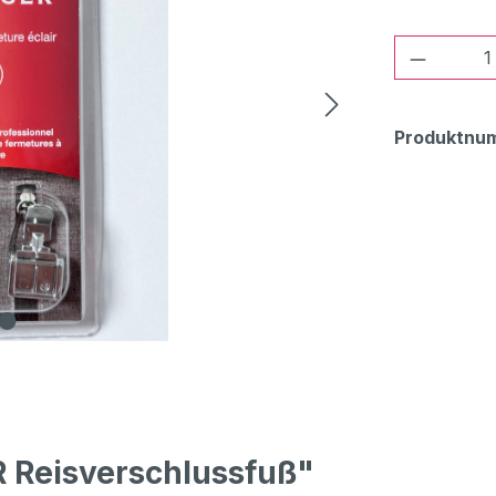
Produkt
Produktnu
 Reisverschlussfuß"