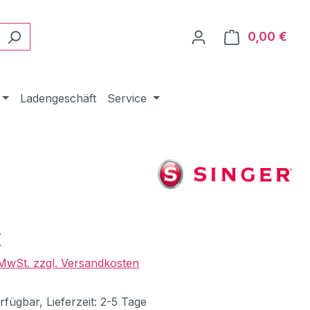
0,00 €
Ware
Ladengeschäft
Service
eis:
€
. MwSt. zzgl. Versandkosten
fügbar, Lieferzeit: 2-5 Tage