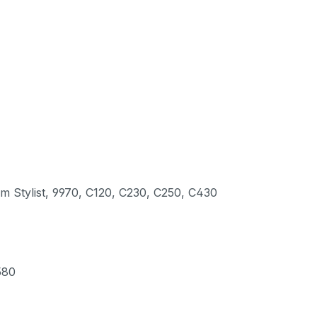
tylist, 9970, C120, C230, C250, C430
580