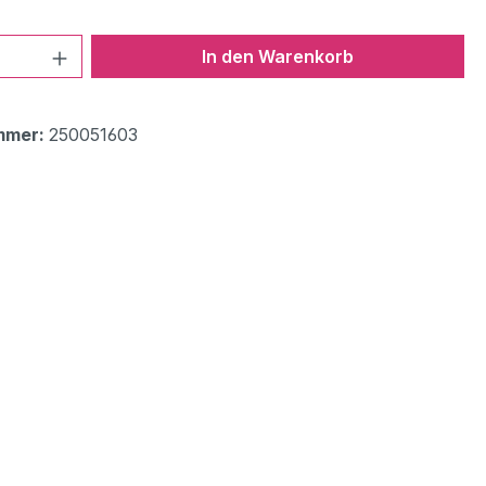
 Anzahl: Gib den gewünschten Wert ein 
In den Warenkorb
mmer:
250051603