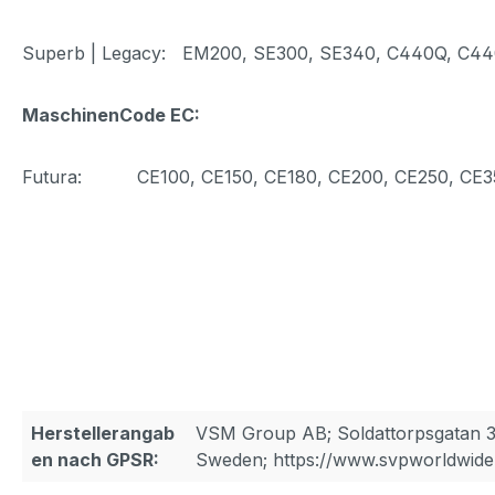
Superb | Legacy: EM200, SE300, SE340, C440Q, C4
MaschinenCode EC:
Futura: CE100, CE150, CE180, CE200, CE250, CE3
Herstellerangab
VSM Group AB; Soldattorpsgatan 3
en nach GPSR:
Sweden; https://www.svpworldwide