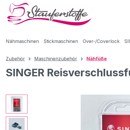
m Hauptinhalt springen
Zur Suche springen
Zur Hauptnavigation springen
Nähmaschinen
Stickmaschinen
Over-/Coverlock
SI
Zubehör
Maschinenzubehör
Nähfüße
SINGER Reisverschluss
Bildergalerie überspringen