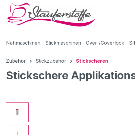
m Hauptinhalt springen
Zur Suche springen
Zur Hauptnavigation springen
Nähmaschinen
Stickmaschinen
Over-/Coverlock
SI
Zubehör
Stickzubehör
Stickscheren
Stickschere Applikation
Bildergalerie überspringen