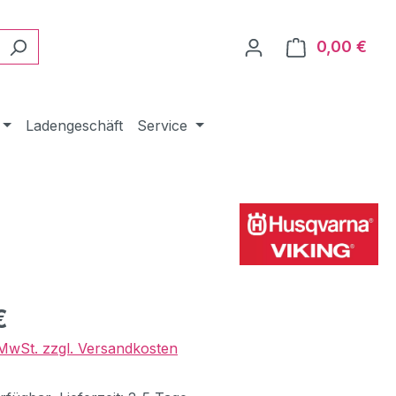
0,00 €
Ware
Ladengeschäft
Service
eis:
€
. MwSt. zzgl. Versandkosten