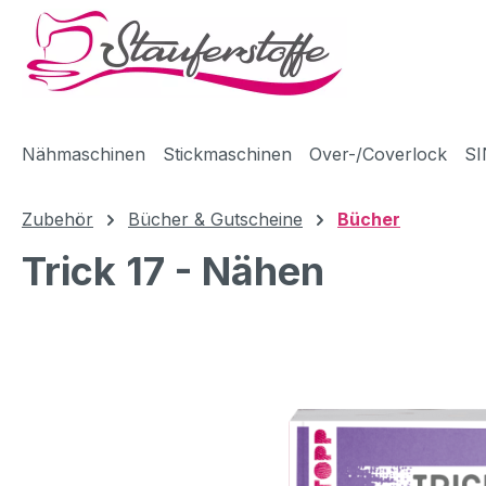
m Hauptinhalt springen
Zur Suche springen
Zur Hauptnavigation springen
Nähmaschinen
Stickmaschinen
Over-/Coverlock
SI
Zubehör
Bücher & Gutscheine
Bücher
Trick 17 - Nähen
Bildergalerie überspringen