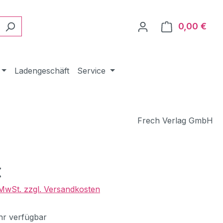
0,00 €
Ware
Ladengeschäft
Service
Frech Verlag GmbH
eis:
€
. MwSt. zzgl. Versandkosten
r verfügbar