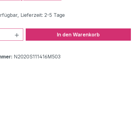
fügbar, Lieferzeit: 2-5 Tage
 Anzahl: Gib den gewünschten Wert ein 
In den Warenkorb
mmer:
N2020S111416M503