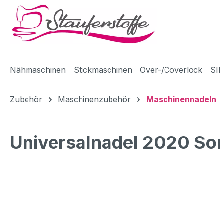
m Hauptinhalt springen
Zur Suche springen
Zur Hauptnavigation springen
Nähmaschinen
Stickmaschinen
Over-/Coverlock
SI
Zubehör
Maschinenzubehör
Maschinennadeln
Universalnadel 2020 So
Bildergalerie überspringen