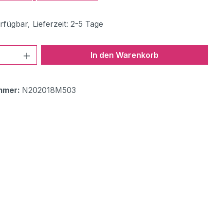
fügbar, Lieferzeit: 2-5 Tage
 Anzahl: Gib den gewünschten Wert ein 
In den Warenkorb
mmer:
N202018M503