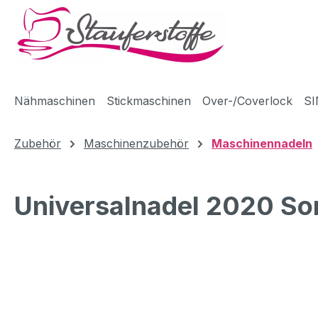
m Hauptinhalt springen
Zur Suche springen
Zur Hauptnavigation springen
Nähmaschinen
Stickmaschinen
Over-/Coverlock
SI
Zubehör
Maschinenzubehör
Maschinennadeln
Universalnadel 2020 Sor
Bildergalerie überspringen