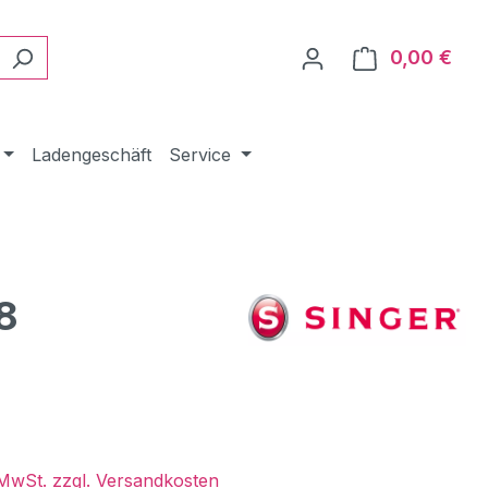
0,00 €
Ware
Ladengeschäft
Service
8
eis:
. MwSt. zzgl. Versandkosten