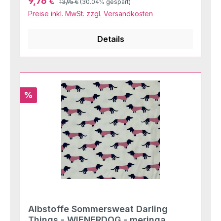
Verkaufspreis:
9,76 €
13,95 €
(30.04% gespart)
Preise inkl. MwSt. zzgl. Versandkosten
Details
Rabatt
%
Albstoffe Sommersweat Darling
Things - WIENERDOG - meringa