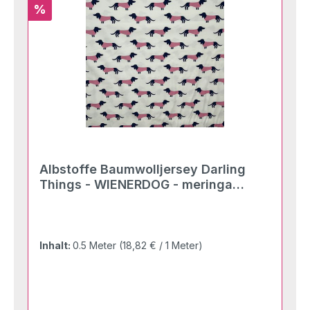
Rabatt
%
Albstoffe Baumwolljersey Darling
Things - WIENERDOG - meringa
multicolor
Inhalt:
0.5 Meter
(18,82 € / 1 Meter)