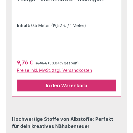
multicolor
Inhalt:
0.5 Meter
(19,52 € / 1 Meter)
Regulärer Preis:
Verkaufspreis:
9,76 €
13,95 €
(30.04% gespart)
Preise inkl. MwSt. zzgl. Versandkosten
In den Warenkorb
Hochwertige Stoffe von Albstoffe: Perfekt
für dein kreatives Nähabenteuer