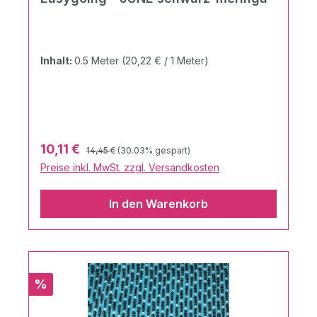
Inhalt:
0.5 Meter
(20,22 € / 1 Meter)
Regulärer Preis:
Verkaufspreis:
10,11 €
14,45 €
(30.03% gespart)
Preise inkl. MwSt. zzgl. Versandkosten
In den Warenkorb
Rabatt
%