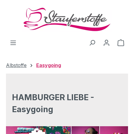
Zum Hauptinhalt springen
Ware
Albstoffe
Easygoing
HAMBURGER LIEBE -
Easygoing