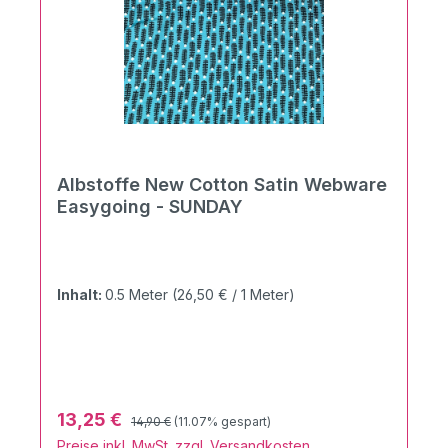
Albstoffe New Cotton Satin Webware
Easygoing - SUNDAY
Inhalt:
0.5 Meter
(26,50 € / 1 Meter)
Regulärer Preis:
Verkaufspreis:
13,25 €
14,90 €
(11.07% gespart)
Preise inkl. MwSt. zzgl. Versandkosten