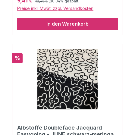
Verkaufspreis:
9,41 €
13,45 €
(30.04% gespart)
Preise inkl. MwSt. zzgl. Versandkosten
In den Warenkorb
Rabatt
%
Albstoffe Doubleface Jacquard
Easygoing - JUNE schwarz-meringa