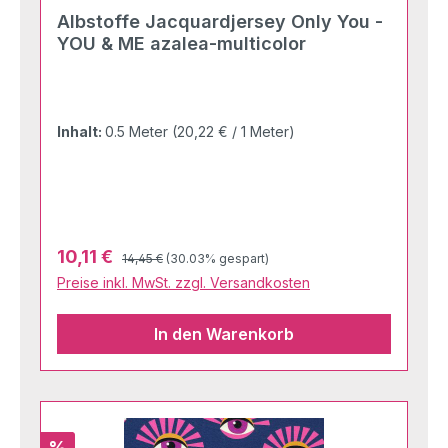
Albstoffe Jacquardjersey Only You -
YOU & ME azalea-multicolor
Inhalt:
0.5 Meter
(20,22 € / 1 Meter)
Regulärer Preis:
Verkaufspreis:
10,11 €
14,45 €
(30.03% gespart)
Preise inkl. MwSt. zzgl. Versandkosten
In den Warenkorb
Rabatt
%