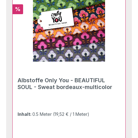
Rabatt
%
Albstoffe Only You - BEAUTIFUL
SOUL - Sweat bordeaux-multicolor
Inhalt:
0.5 Meter
(19,52 € / 1 Meter)