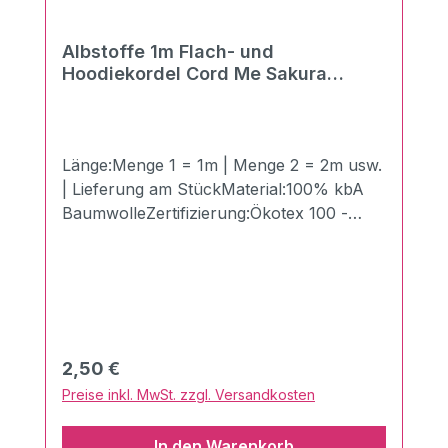
Albstoffe 1m Flach- und
Hoodiekordel Cord Me Sakura
verdino-meringa 20mm
Länge:Menge 1 = 1m | Menge 2 = 2m usw.
| Lieferung am StückMaterial:100% kbA
BaumwolleZertifizierung:Ökotex 100 -
Made in GermanyBreite:2 cmLänge:100
cmGewicht:510g/qmDie neuen Flach- und
Hoodiekordeln "Cord Me" von
Hamburger Liebe und Albstoffe. Der
Vorteil gegenüber Kordeln mit festem
Kern: Super angenehm - Keine
Regulärer Preis:
2,50 €
Druckstellen beim Einsatz im Hosenbund.
Preise inkl. MwSt. zzgl. Versandkosten
Perfekt kombinierbar mit anderen
Produkten aus dem Hause Albstoffe.Sie
In den Warenkorb