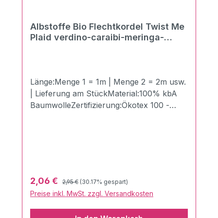
Albstoffe Bio Flechtkordel Twist Me
Plaid verdino-caraibi-meringa-
schwarz
Länge:Menge 1 = 1m | Menge 2 = 2m usw.
| Lieferung am StückMaterial:100% kbA
BaumwolleZertifizierung:Ökotex 100 -
Made in GermanyBreite:1,4 cmLänge:100
cmGewicht:510g/qmDie neuen Twist Me
Flechtkordeln in der Breite von 3,5 cm
aus dem Hause Albstoffe/Hamburger
Liebe! Hiermit kannst Du Deiner Kreativität
freien Lauf lassen und deinem nächsten
Regulärer Preis:
Verkaufspreis:
2,06 €
2,95 €
(30.17% gespart)
Nähprojekt das gewisse Etwas verleihen!
Preise inkl. MwSt. zzgl. Versandkosten
Perfekt kombinierbar mit anderen
Produkten aus dem Hause Albstoffe.Sie