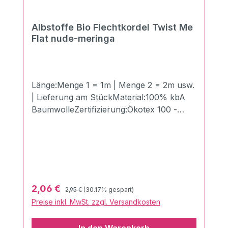
Albstoffe Bio Flechtkordel Twist Me
Flat nude-meringa
Länge:Menge 1 = 1m | Menge 2 = 2m usw.
| Lieferung am StückMaterial:100% kbA
BaumwolleZertifizierung:Ökotex 100 -
Made in GermanyBreite:3,5 cmLänge:100
cmGewicht:510g/qmDie neuen Twist Me
Flechtkordeln in der Breite von 3,5 cm
aus dem Hause Albstoffe/Hamburger
Liebe! Hiermit kannst Du Deiner Kreativität
freien Lauf lassen und deinem nächsten
Regulärer Preis:
Verkaufspreis:
2,06 €
2,95 €
(30.17% gespart)
Nähprojekt das gewisse Etwas verleihen!
Preise inkl. MwSt. zzgl. Versandkosten
Perfekt kombinierbar mit anderen
Produkten aus dem Hause Albstoffe.Sie