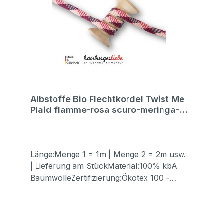
Albstoffe Bio Flechtkordel Twist Me
Plaid flamme-rosa scuro-meringa-
blue navy
Länge:Menge 1 = 1m | Menge 2 = 2m usw.
| Lieferung am StückMaterial:100% kbA
BaumwolleZertifizierung:Ökotex 100 -
Made in GermanyBreite:1,4 cmLänge:100
cmGewicht:510g/qmDie neuen Twist Me
Flechtkordeln in der Breite von 3,5 cm