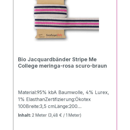
1Chemische Reinigung
möglichTrockneranwendung nicht möglich
Bio Jacquardbänder Stripe Me
College meringa-rosa scuro-braun
Material:95% kbA Baumwolle, 4% Lurex,
1% ElasthanZertifizierung:Ökotex
100Breite:3,5 cmLänge:200
cmGewicht:510g/qm Mit den neuen Stripe
Inhalt:
2 Meter
(3,48 € / 1 Meter)
me Bändern mit der XXL Länge von 200
cm und einer Höhe von 3,5 cm aus dem