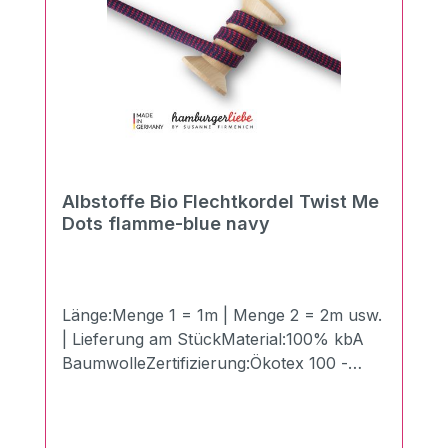
Albstoffe Bio Flechtkordel Twist Me
Dots flamme-blue navy
Länge:Menge 1 = 1m | Menge 2 = 2m usw.
| Lieferung am StückMaterial:100% kbA
BaumwolleZertifizierung:Ökotex 100 -
Made in GermanyBreite:1,2 cmLänge:100
cmGewicht:510g/qmDie Twist Me
Flechtkordeln in der Breite von 1,2 cm aus