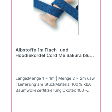
Albstoffe 1m Flach- und
Hoodiekordel Cord Me Sakura blue
navy-atlantic 20mm
Länge:Menge 1 = 1m | Menge 2 = 2m usw.
| Lieferung am StückMaterial:100% kbA
BaumwolleZertifizierung:Ökotex 100 -
Made in GermanyBreite:2 cmLänge:100
cmGewicht:510g/qmDie neuen Flach- und
Hoodiekordeln "Cord Me" von