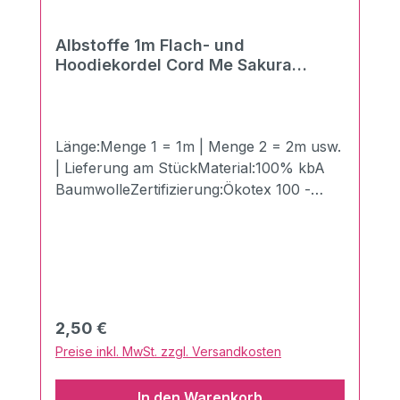
Albstoffe 1m Flach- und
Hoodiekordel Cord Me Sakura
flamme-rosa scuro 20mm
Länge:Menge 1 = 1m | Menge 2 = 2m usw.
| Lieferung am StückMaterial:100% kbA
BaumwolleZertifizierung:Ökotex 100 -
Made in GermanyBreite:2 cmLänge:100
cmGewicht:510g/qmDie neuen Flach- und
Hoodiekordeln "Cord Me" von
Hamburger Liebe und Albstoffe. Der
Vorteil gegenüber Kordeln mit festem
Kern: Super angenehm - Keine
Regulärer Preis:
2,50 €
Druckstellen beim Einsatz im Hosenbund.
Preise inkl. MwSt. zzgl. Versandkosten
Perfekt kombinierbar mit anderen
Produkten aus dem Hause Albstoffe.Sie
In den Warenkorb