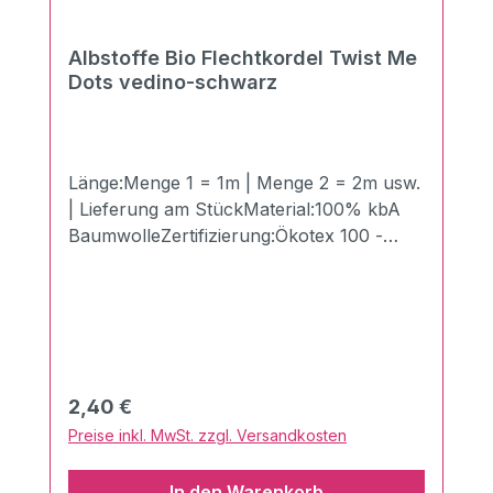
Albstoffe Bio Flechtkordel Twist Me
Dots vedino-schwarz
Länge:Menge 1 = 1m | Menge 2 = 2m usw.
| Lieferung am StückMaterial:100% kbA
BaumwolleZertifizierung:Ökotex 100 -
Made in GermanyBreite:1,2 cmLänge:100
cmGewicht:510g/qmDie Twist Me
Flechtkordeln in der Breite von 1,2 cm aus
dem Hause Albstoffe/Hamburger Liebe!
Hiermit kannst Du Deiner Kreativität freien
Lauf lassen und deinem nächsten
Regulärer Preis:
2,40 €
Nähprojekt das gewisse Etwas verleihen!
Preise inkl. MwSt. zzgl. Versandkosten
Perfekt kombinierbar mit anderen
Produkten aus dem Hause Albstoffe.Sie
In den Warenkorb