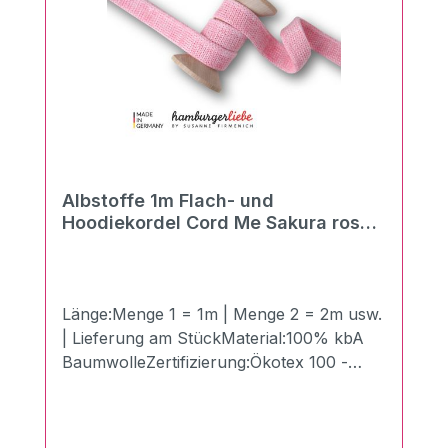
Albstoffe 1m Flach- und
Hoodiekordel Cord Me Sakura rosa
scuro-puder 20mm
Länge:Menge 1 = 1m | Menge 2 = 2m usw.
| Lieferung am StückMaterial:100% kbA
BaumwolleZertifizierung:Ökotex 100 -
Made in GermanyBreite:2 cmLänge:100
cmGewicht:510g/qmDie neuen Flach- und
Hoodiekordeln "Cord Me" von