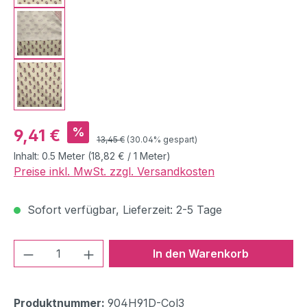
Verkaufspreis:
%
9,41 €
Regulärer Preis:
13,45 €
(30.04% gespart)
Inhalt:
0.5 Meter
(18,82 € / 1 Meter)
Preise inkl. MwSt. zzgl. Versandkosten
Sofort verfügbar, Lieferzeit: 2-5 Tage
Produkt Anzahl: Gib den gewünschten We
In den Warenkorb
Produktnummer:
904H91D-Col3