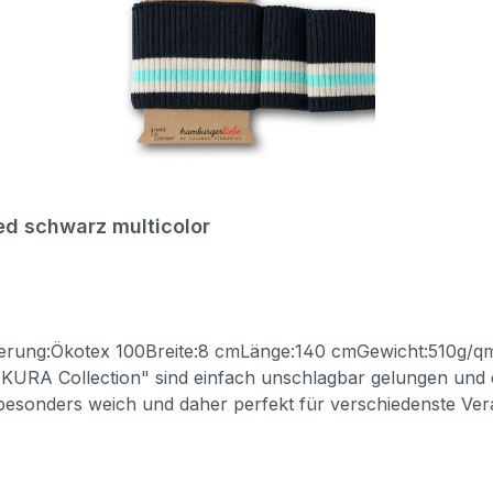
ed schwarz multicolor
zierung:Ökotex 100Breite:8 cmLänge:140 cmGewicht:510g/q
A Collection" sind einfach unschlagbar gelungen und erö
esonders weich und daher perfekt für verschiedenste Verarb
44 Lycra® Elasthan-Ausrüstung). Der Bündchenstoff eigne
ise:40°C NormalwäscheBügeln mit Stufe 1Chemische Reinig