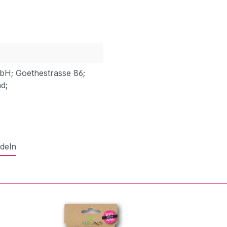
bH; Goethestrasse 86;
d;
deln