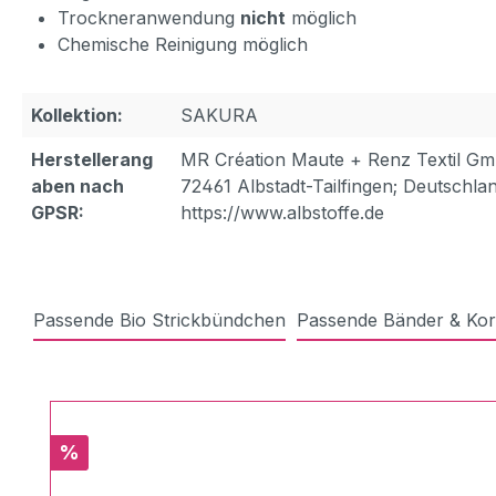
Trockneranwendung
nicht
möglich
Chemische Reinigung möglich
Kollektion:
SAKURA
Herstellerang
MR Création Maute + Renz Textil Gm
aben nach
72461 Albstadt-Tailfingen; Deutschlan
GPSR:
https://www.albstoffe.de
Passende Bio Strickbündchen
Passende Bänder & Kor
Produktgalerie überspringen
Rabatt
%