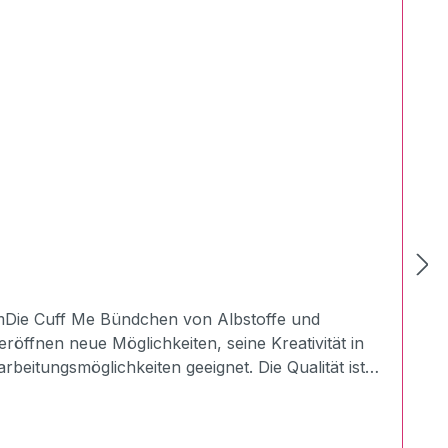
mDie Cuff Me Bündchen von Albstoffe und
ffnen neue Möglichkeiten, seine Kreativität in
eitungsmöglichkeiten geeignet. Die Qualität ist
t sich auch hervorragend für Bündchen von T-
ung möglichTrockneranwendung nicht möglich