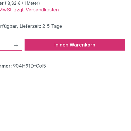
ter
(18,82 € / 1 Meter)
. MwSt. zzgl. Versandkosten
fügbar, Lieferzeit: 2-5 Tage
 Anzahl: Gib den gewünschten Wert ein 
In den Warenkorb
mmer:
904H91D-Col5