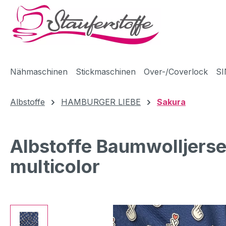
m Hauptinhalt springen
Zur Suche springen
Zur Hauptnavigation springen
Nähmaschinen
Stickmaschinen
Over-/Coverlock
SI
Albstoffe
HAMBURGER LIEBE
Sakura
Albstoffe Baumwolljers
multicolor
Bildergalerie überspringen