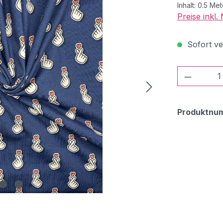
Inhalt:
0.5 Me
Preise inkl
Sofort ver
Produkt
Produktnu