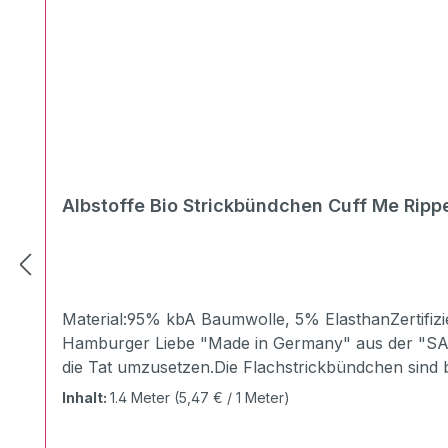
Albstoffe Bio Strickbündchen Cuff Me Ripp
Material:95% kbA Baumwolle, 5% ElasthanZertifi
Hamburger Liebe "Made in Germany" aus der "SAKUR
die Tat umzusetzen.Die Flachstrickbündchen sind b
wie gewohnt schön fest (dank hochwertiger Dtex 
Inhalt:
1.4 Meter
(5,47 € / 1 Meter)
Shirts & Pullovern und vielem mehr.Pflegehinwe